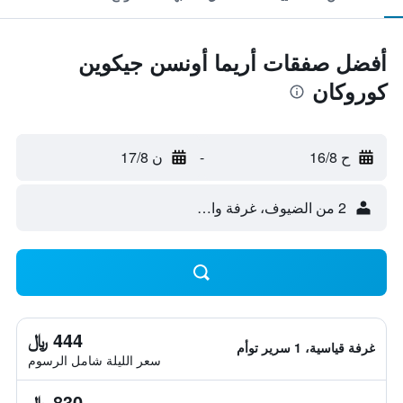
أفضل صفقات أريما أونسن جيكوين
كوروكان
ح 16/8
-
ن 17/8
2 من الضيوف، غرفة واحدة
444 ﷼
غرفة قياسية، 1 سرير توأم
سعر الليلة شامل الرسوم
830 ﷼