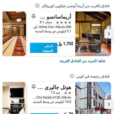
فنادق بالقرب من أريما أونسن جيكوين كوروكان
أريماسانسو جوشو بيشو
4 نجوم
ممتاز 9.1
958 Arima-Cho, Kita-ku, كوبي, اليابان
0.1 كيلومتر عن وسط المدينة
1,702 ﷼
عرض
الصفقة
شاهد المزيد من الفنادق القريبة
فنادق رخيصة في كوبي
هوتل جاليري - لبالغيس فقط
2 نجمتين
جيد 7.2
Arino-Cho Karato 4136, Kita-ku, كوبي, اليابان
10.0 كيلومتر عن وسط المدينة
78 ﷼