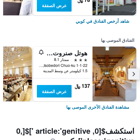
عرض الصفقة
شاهد أرخص الفنادق في كوبي
الفنادق الموصى بها
هوتل صنروت سوبرا كوبي
3 نجوم
ممتاز 8.1
1-1-22 Isobedori Chuo-ku, كوبي, اليابان
1.5 كيلومتر عن وسط المدينة
137 ﷼
عرض الصفقة
مشاهدة الفنادق الأخرى الموصى بها
استكشف$[0, article:'genitive ']$[0,