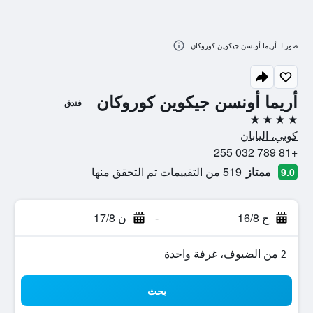
صور لـ أريما أونسن جيكوين كوروكان
أريما أونسن جيكوين كوروكان
فندق
4 نجوم
كوبي، اليابان
+81 789 032 255
ممتاز
519 من التقييمات تم التحقق منها
9.0
ح 16/8
-
ن 17/8
2 من الضيوف، غرفة واحدة
بحث