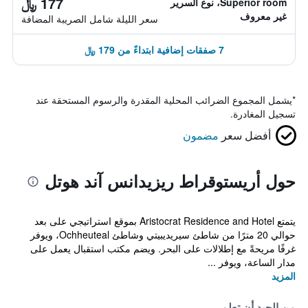
177 ﷼
Superior room، نوع السرير
غير معروف
سعر الليلة شامل الصريبة المضافة
7 صفقات إضافية ابتداءً من 179 ﷼
*
يشمل المجموع الضرائب المحلية المقدرة والرسوم المستحقة عند
تسجيل المغادرة.
أفضل سعر
مضمون
حول أريستوقراط ريزيدانس آند هوتل
يتمتع Aristocrat Residence and Hotel بموقع استراتيجي على بعد
حوالي 20 مترًا من شاطئ سيريديبيتي وشاطئ Ochheuteal، ويوفر
غرفًا مريحةً مع إطلالات على البحر. ويضم مكتب استقبال يعمل على
مدار الساعة، ويوفر ...
المزيد
من الجيد أن تعلم