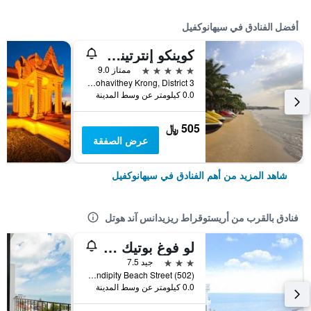
أفضل الفنادق في سيهانوكفيل
كوينكو إنترتينمينت ريزورت
5 نجوم
ممتاز 9.0
Victory Beach, Mohavithey Krong, District 3, سيهانوكفيل, كمبوديا
0.0 كيلومتر عن وسط المدينة
505 ﷼
عرض الصفقة
شاهد المزيد من أهم الفنادق في سيهانوكفيل
فنادق بالقرب من أريستوقراط ريزيدانس آند هوتل
لو فوغ بوتيك هوتل آند كازينو
3 نجوم
جيد 7.5
Serendipity Beach Street (502), سيهانوكفيل, كمبوديا
0.0 كيلومتر عن وسط المدينة