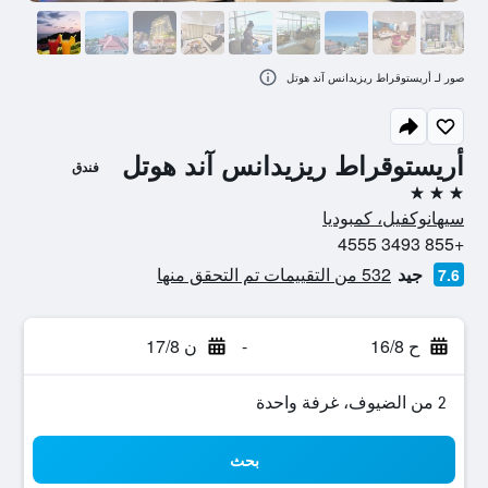
صور لـ أريستوقراط ريزيدانس آند هوتل
أريستوقراط ريزيدانس آند هوتل
فندق
3 نجوم
سيهانوكفيل، كمبوديا
+855 3493 4555
جيد
532 من التقييمات تم التحقق منها
7.6
ح 16/8
-
ن 17/8
2 من الضيوف، غرفة واحدة
بحث