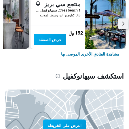
منتجع سي بريز
Otres beach 1, سيهانوكفيل, كمبوديا
3.8 كيلومتر عن وسط المدينة
192 ﷼
عرض الصفقة
مشاهدة الفنادق الأخرى الموصى بها
استكشف سيهانوكفيل
اعرض على الخريطة