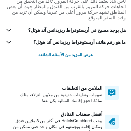
0س 16د يعتمد ذلك على حركة المرور. تأكد من التحقق من
اتجاهات حركة المرور بالقرب من الفندق والمطار حيث أن بعض
المناطق تشهد حركة مرور أعلى من غيرها ويمكن أن تزيد من
وقت السفر المتوقع.
هل يوجد مسبح في أريستوقراط ريزيدانس آند هوتل؟
ما هو رقم هاتف أريستوقراط ريزيدانس آند هوتل؟
عرض المزيد من الأسئلة الشائعة
الملايين من التعليقات
تقييمات وتعليقات حقيقية من ملايين النزلاء، مثلك
تمامًا. احجز إقامتك المثالية بكل ثقة!
أفضل صفقات الفنادق
يبحث HotelsCombined في أكثر من 3 ملايين فندق
ومكان إقامة ويجمعهم في مكان واحد حتى تتمكن من