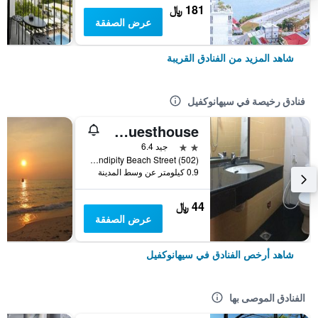
181 ﷼
عرض الصفقة
شاهد المزيد من الفنادق القريبة
فنادق رخيصة في سيهانوكفيل
Invito Guesthouse
2 نجمتين
جيد 6.4
Serendipity Beach Street (502), سيهانوكفيل, كمبوديا
0.9 كيلومتر عن وسط المدينة
44 ﷼
عرض الصفقة
شاهد أرخص الفنادق في سيهانوكفيل
الفنادق الموصى بها