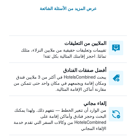
عرض المزيد من الأسئلة الشائعة
الملايين من التعليقات
تقييمات وتعليقات حقيقية من ملايين النزلاء، مثلك
تمامًا. احجز إقامتك المثالية بكل ثقة!
أفضل صفقات الفنادق
يبحث HotelsCombined في أكثر من 3 ملايين فندق
ومكان إقامة ويجمعهم في مكان واحد حتى تتمكن من
مقارنة أماكن الإقامة المثالية.
إلغاء مجاني
من الوارد أن تتغير الخطط — نتفهم ذلك. ولهذا يمكنك
البحث وحجز فنادق وأماكن إقامة على
HotelsCombined من وكالات السفر التي تقدم خدمة
الإلغاء المجاني