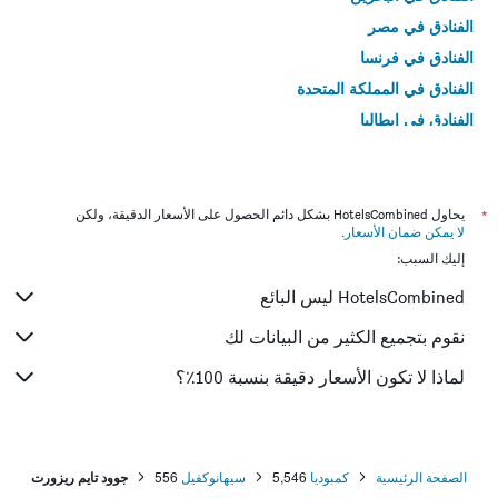
الفنادق في مصر
الفنادق في فرنسا
الفنادق في المملكة المتحدة
الفنادق في إيطاليا
الفنادق في تايلاند
*
يحاول HotelsCombined بشكل دائم الحصول على الأسعار الدقيقة، ولكن
لا يمكن ضمان الأسعار
.
إليك السبب:
HotelsCombined ليس البائع
نقوم بتجميع الكثير من البيانات لك
لماذا لا تكون الأسعار دقيقة بنسبة 100٪؟
الصفحة الرئيسية
كمبوديا
5,546
سيهانوكفيل
556
جوود تايم ريزورت