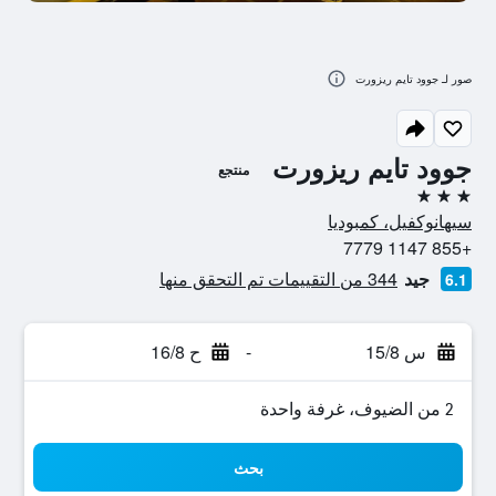
صور لـ جوود تايم ريزورت
جوود تايم ريزورت
منتجع
3 نجوم
سيهانوكفيل، كمبوديا
+855 1147 7779
جيد
344 من التقييمات تم التحقق منها
6.1
س 15/8
-
ح 16/8
2 من الضيوف، غرفة واحدة
بحث