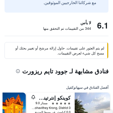
مع شركائنا الخارجيين الموثوقين.
6.1
لا بأس
344 من التقييمات تم التحقق منها
لم يتم العثور على تقييمات. حاول إزالة مرشح أو تغيير بحثك أو
مسح كل شيء لعرض التقييمات.
فنادق مشابهة لـ جوود تايم ريزورت
أفضل الفنادق في سيهانوكفيل
كوينكو إنترتينمينت ريزورت
5 نجوم
ممتاز 9.0
Victory Beach, Mohavithey Krong, District 3, سيهانوكفيل, كمبوديا
0.0 كيلومتر عن وسط المدينة