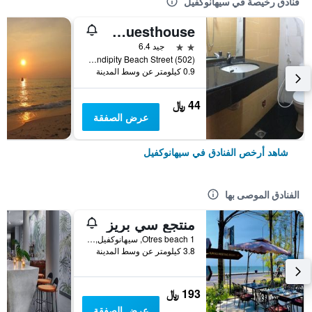
فنادق رخيصة في سيهانوكفيل
Invito Guesthouse
2 نجمتين
جيد 6.4
Serendipity Beach Street (502), سيهانوكفيل, كمبوديا
0.9 كيلومتر عن وسط المدينة
44 ﷼
عرض الصفقة
شاهد أرخص الفنادق في سيهانوكفيل
الفنادق الموصى بها
منتجع سي بريز
Otres beach 1, سيهانوكفيل, كمبوديا
3.8 كيلومتر عن وسط المدينة
193 ﷼
عرض الصفقة