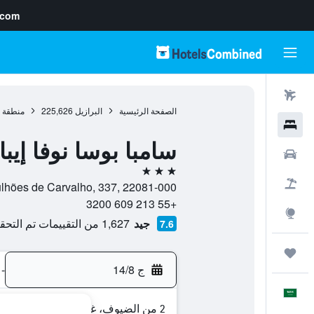
.com
رحلات طيران
الصفحة الرئيسية
البرازيل
225,626
منطقة 
فنادق
سامبا بوسا نوفا إيبان
سيارات
3 نجوم
حزم العروض
Rua Bulhões de Carvalho, 337, 22081-000, ريو دي جانيرو, ولاية ريو دي جا
+55 213 609 3200
استكشاف
جيد
1,627 من التقييمات تم التحقق منها
7.6
رحلات
ج 14/8
-
العَرَبِيَّة
2 من الضيوف، غرفة واحدة