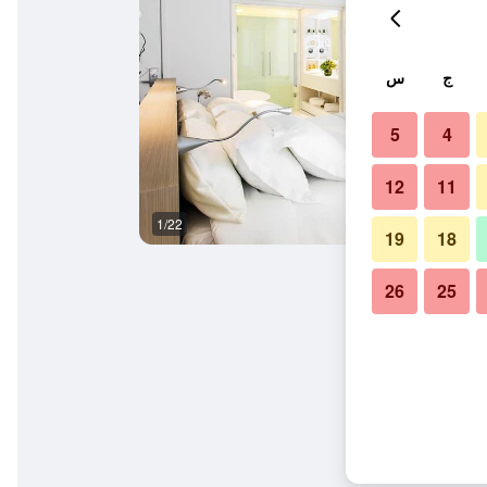
ج
س
5
4
12
11
1/22
حمام
19
18
26
25