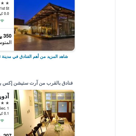
5 نجوم
ngan 1st St
0.0 كيلومتر عن وسط المدينة
350 ﷼
المتوس
شاهد المزيد من أهم الفنادق في مدينة تا
فنادق بالقرب من آرت ستيشن إكس ر
آدور
3 نجوم
81, Sec. 1
0.1 كيلومتر عن وسط المدينة
207 ﷼