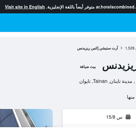
ar.hotelscombined
متوفر أيضاً باللغة الإنجليزية.
Visit site in English
1,528
آرت ستيشن إكس ريزيدنس
يزيدنس
بيت ضيافة
س 15/8