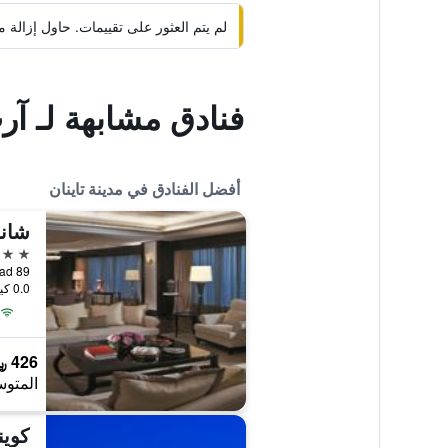
لم يتم العثور على تقييمات. حاول إزال
فنادق مشابهة لـ 
أفضل الفنادق في مدينة تاينان
شانج
5 نجوم
0.0 كيلومتر عن وسط المدينة
426 ﷼
المتوس
كوين