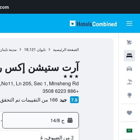
.com
رحلات طيران
الصفحة الرئيسية
تايوان
18,121
مدينة تاينان
فنادق
آرت ستيشن إكس ر
سيارات
3 نجوم
حزم العروض
No11, Ln 205, Sec 1, Minsheng Rd, , مدينة تاينان, Tainan, تايوان
+886 6223 3508
استكشاف
جيد
166 من التقييمات تم التحقق منها
7.8
رحلات
ج 14/8
-
العَرَبِيَّة
2 من الضيوف، غرفة واحدة