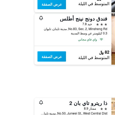
المتوسط في الليلة
عرض الصفقة
فندق دونج نينج أطلس
3 نجوم
جيد 7.8
No.83, Sec. 2, Minsheng Rd, مدينة تاينان, تايوان
0.3 كيلومتر عن وسط المدينة
واي فاي مجاني
82 ﷼
عرض الصفقة
المتوسط في الليلة
ذا ريترو تاي بان 2
2 نجمتين
ممتاز 8.9
No.50, Junwei St., West Central Dist, مدينة تاينان, تايوان