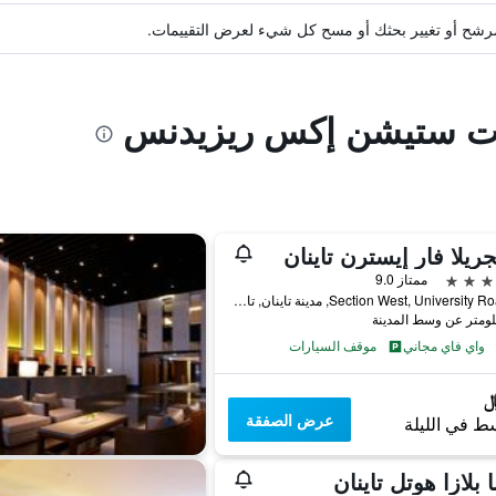
ة مرشح أو تغيير بحثك أو مسح كل شيء لعرض التقييمات.
آرت ستيشن إكس ريزيدنس
ريلا فار إيسترن تاينان
ممتاز 9.0
89 Section West, University Road, مدينة تاينان, تايوان
واي فاي مجاني
موقف السيارات
عرض الصفقة
ط في الليلة
ا بلازا هوتل تاينان