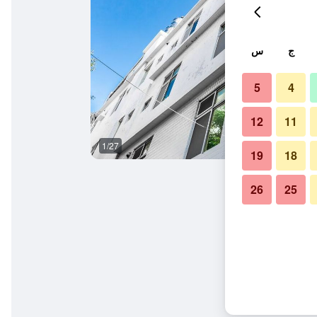
ج
س
5
4
12
11
1/27
آخر
19
18
26
25