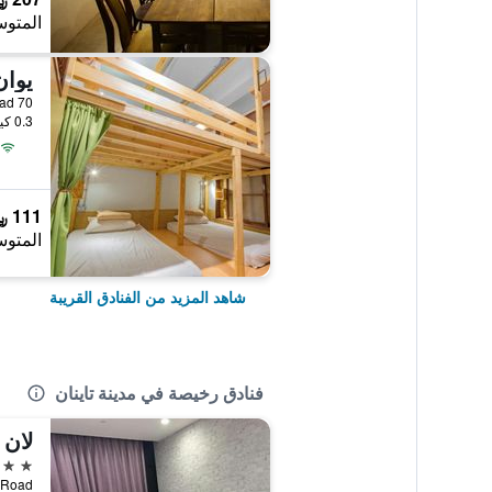
المتوس
يوا
70 Zhongzheng Road, مدينة تاينان, تايوان
0.3 كيلومتر عن وسط المدينة
111 ﷼
المتوس
شاهد المزيد من الفنادق القريبة
فنادق رخيصة في مدينة تاينان
لان 
3 نجوم
ggong Road