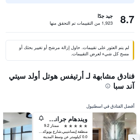
8.7
جيد جدًا
1,923 من التقييمات تم التحقق منها
لم يتم العثور على تقييمات. حاول إزالة مرشح أو تغيير بحثك أو
مسح كل شيء لعرض التقييمات.
فنادق مشابهة لـ أرتيفس هوتل أولد سيتي
آند سبا
أفضل الفنادق في اسطنبول
ويندهام جراند إسطنبول ليفينت
5 نجوم
ممتاز 9.2
منطقة إيسانتيبي,شارع بويوكديري 177-183 شيشلي, اسطنبول, تركيا
0.0 كيلومتر عن وسط المدينة