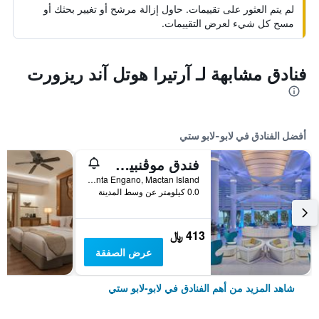
لم يتم العثور على تقييمات. حاول إزالة مرشح أو تغيير بحثك أو
مسح كل شيء لعرض التقييمات.
فنادق مشابهة لـ آرتيرا هوتل آند ريزورت
أفضل الفنادق في لابو-لابو ستي
فندق موڤنبيك جزيرة ماكتان - سيبو
Punta Engano, Mactan Island, لابو-لابو ستي, الفلبين
0.0 كيلومتر عن وسط المدينة
413 ﷼
عرض الصفقة
شاهد المزيد من أهم الفنادق في لابو-لابو ستي