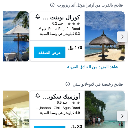
فنادق بالقرب من آرتيرا هوتل آند ريزورت
كورال بوينت جاردنز
3 نجوم
جيد 6.2
Punta Engaño Road, لابو-لابو ستي, الفلبين
0.3 كيلومتر عن وسط المدينة
170 ﷼
عرض الصفقة
شاهد المزيد من الفنادق القريبة
فنادق رخيصة في لابو-لابو ستي
أوزميك سكوير هوتل
2 نجمتين
جيد 6.9
Ibabao - Gisi - Agus Road, لابو-لابو ستي, الفلبين
4.9 كيلومتر عن وسط المدينة
33 ﷼