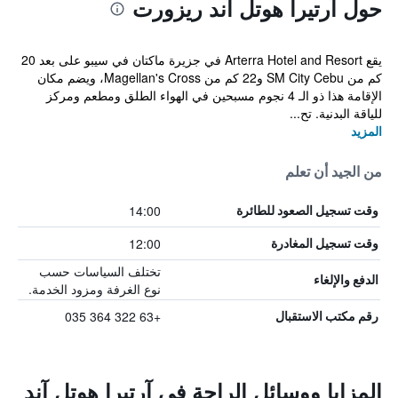
حول آرتيرا هوتل آند ريزورت
يقع Arterra Hotel and Resort في جزيرة ماكتان في سيبو على بعد 20
كم من SM City Cebu و22 كم من Magellan's Cross، ويضم مكان
الإقامة هذا ذو الـ 4 نجوم مسبحين في الهواء الطلق ومطعم ومركز
للياقة البدنية. تح...
المزيد
من الجيد أن تعلم
14:00
وقت تسجيل الصعود للطائرة
12:00
وقت تسجيل المغادرة
تختلف السياسات حسب
الدفع والإلغاء
نوع الغرفة ومزود الخدمة.
+63 322 364 035
رقم مكتب الاستقبال
المزايا ووسائل الراحة في آرتيرا هوتل آند