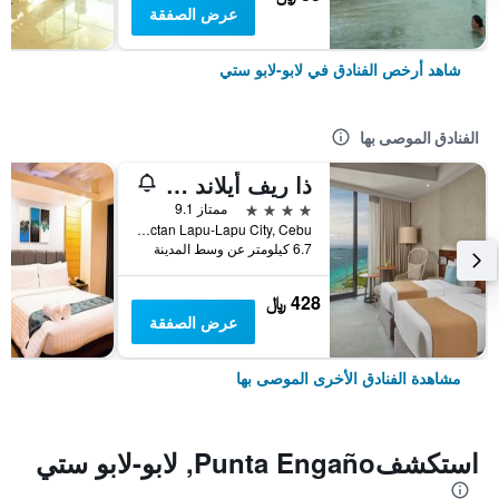
عرض الصفقة
شاهد أرخص الفنادق في لابو-لابو ستي
الفنادق الموصى بها
ذا ريف أيلاند ريزورت ماكتان، سيبو
4 نجوم
ممتاز 9.1
Lot2 Blk5 Vistamar Subd, Dapdap, Mactan Lapu-Lapu City, Cebu, لابو-لابو ستي, الفلبين
6.7 كيلومتر عن وسط المدينة
428 ﷼
عرض الصفقة
مشاهدة الفنادق الأخرى الموصى بها
استكشفPunta Engaño, لابو-لابو ستي