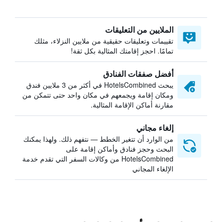
الملايين من التعليقات
تقييمات وتعليقات حقيقية من ملايين النزلاء، مثلك
تمامًا. احجز إقامتك المثالية بكل ثقة!
أفضل صفقات الفنادق
يبحث HotelsCombined في أكثر من 3 ملايين فندق
ومكان إقامة ويجمعهم في مكان واحد حتى تتمكن من
مقارنة أماكن الإقامة المثالية.
إلغاء مجاني
من الوارد أن تتغير الخطط — نتفهم ذلك. ولهذا يمكنك
البحث وحجز فنادق وأماكن إقامة على
HotelsCombined من وكالات السفر التي تقدم خدمة
الإلغاء المجاني