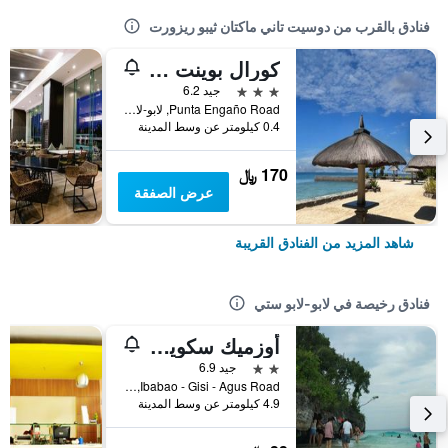
فنادق بالقرب من دوسيت تاني ماكتان ثيبو ريزورت
كورال بوينت جاردنز
3 نجوم
جيد 6.2
Punta Engaño Road, لابو-لابو ستي, الفلبين
0.4 كيلومتر عن وسط المدينة
170 ﷼
عرض الصفقة
شاهد المزيد من الفنادق القريبة
فنادق رخيصة في لابو-لابو ستي
أوزميك سكوير هوتل
2 نجمتين
جيد 6.9
Ibabao - Gisi - Agus Road, لابو-لابو ستي, الفلبين
4.9 كيلومتر عن وسط المدينة