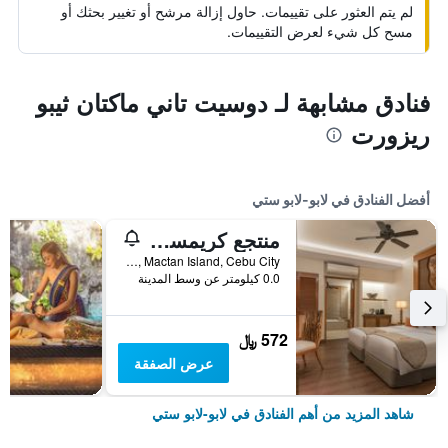
لم يتم العثور على تقييمات. حاول إزالة مرشح أو تغيير بحثك أو
مسح كل شيء لعرض التقييمات.
فنادق مشابهة لـ دوسيت تاني ماكتان ثيبو
ريزورت
أفضل الفنادق في لابو-لابو ستي
منتجع كريمسون والنادي الصحي ماكتان
Seascapes Resort Town, Mactan Island, Cebu City, لابو-لابو ستي, الفلبين
0.0 كيلومتر عن وسط المدينة
572 ﷼
عرض الصفقة
شاهد المزيد من أهم الفنادق في لابو-لابو ستي