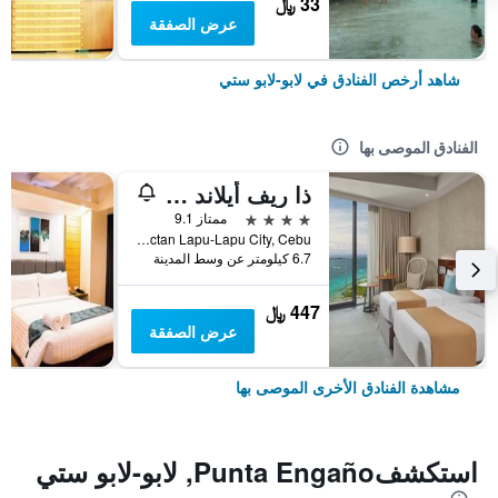
33 ﷼
عرض الصفقة
شاهد أرخص الفنادق في لابو-لابو ستي
الفنادق الموصى بها
ذا ريف أيلاند ريزورت ماكتان، سيبو
4 نجوم
ممتاز 9.1
Lot2 Blk5 Vistamar Subd, Dapdap, Mactan Lapu-Lapu City, Cebu, لابو-لابو ستي, الفلبين
6.7 كيلومتر عن وسط المدينة
447 ﷼
عرض الصفقة
مشاهدة الفنادق الأخرى الموصى بها
استكشفPunta Engaño, لابو-لابو ستي