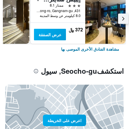
3 نجوم
ممتاز 8.1
431, Samseong-ro, Gangnam-gu, سيول, كوريا الجنوبية
8.0 كيلومتر عن وسط المدينة
372 ﷼
عرض الصفقة
مشاهدة الفنادق الأخرى الموصى بها
استكشفSeocho-gu, سيول
اعرض على الخريطة