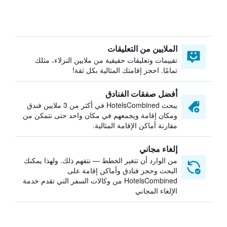
الملايين من التعليقات
تقييمات وتعليقات حقيقية من ملايين النزلاء، مثلك
تمامًا. احجز إقامتك المثالية بكل ثقة!
أفضل صفقات الفنادق
يبحث HotelsCombined في أكثر من 3 ملايين فندق
ومكان إقامة ويجمعهم في مكان واحد حتى تتمكن من
مقارنة أماكن الإقامة المثالية.
إلغاء مجاني
من الوارد أن تتغير الخطط — نتفهم ذلك. ولهذا يمكنك
البحث وحجز فنادق وأماكن إقامة على
HotelsCombined من وكالات السفر التي تقدم خدمة
الإلغاء المجاني