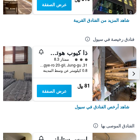
عرض الصفقة
شاهد المزيد من الفنادق القريبة
فنادق رخيصة في سيول
ذا كيوب هوتل - دار ضيافة
تقييم فئة 3
ممتاز 8.3
31, Toegye-ro 20-gil, Jung-gu, سيول, كوريا الجنوبية
0.8 كيلومتر عن وسط المدينة
81 ﷼
عرض الصفقة
شاهد أرخص الفنادق في سيول
الفنادق الموصى بها
إيبيس ستايلز أمباسادور سيول غانغنام