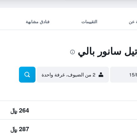
 عن
التقييمات
فنادق مشابهة
ل سانور بالي
2 من الضيوف، غرفة واحدة
264 ﷼
287 ﷼