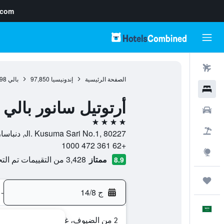
.com
رحلات طيران
الصفحة الرئيسية
إندونيسيا
97,850
بالي
98
فنادق
أرتوتيل سانور بالي
سيارات
4 نجوم
حزم العروض
Jl. Kusuma Sari No.1, 80227, دنباسار, بالي, إندونيسيا
+62 361 472 1000
استكشاف
ممتاز
3,428 من التقييمات تم التحقق منها
8.9
رحلات
ج 14/8
-
العَرَبِيَّة
2 من الضيوف، غرفة واحدة