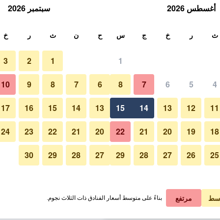
أغسطس 2026
سبتمبر 2026
ث
ث
ر
خ
ج
س
ح
ن
ث
ر
خ
3
2
1
1
لة الواحدة
10
9
8
7
6
8
7
6
5
4
مركز أعمال
لي في الليلة
17
16
15
14
13
15
14
13
12
11
 ﷼
عرض الصفقة
24
23
22
21
20
22
21
20
19
18
30
29
28
27
29
28
27
26
25
صور لـ أرتوتيل سانور بالي
 ﷼
عرض الصفقة
 ﷼
عرض الصفقة
سط
مرتفع
بناءً على متوسط أسعار الفنادق ذات الثلاث نجوم.