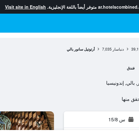
ar.hotelscombined
متوفر أيضاً باللغة الإنجليزية.
Visit site in English
39,1
دنباسار
7,035
أرتوتيل سانور بالي
فندق
س 15/8