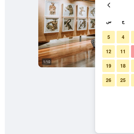
ج
س
5
4
12
11
1/10
حوض السباحة
19
18
26
25