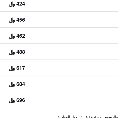
424 ﷼
456 ﷼
462 ﷼
488 ﷼
617 ﷼
684 ﷼
696 ﷼
والرسوم المستحقة عند تسجيل المغادرة.