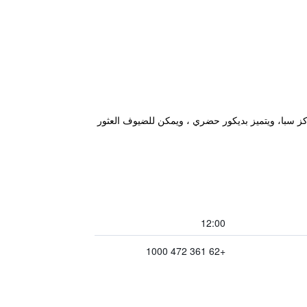
كز سبا، ويتميز بديكور حضري ، ويمكن للضيوف العثور
12:00
+62 361 472 1000