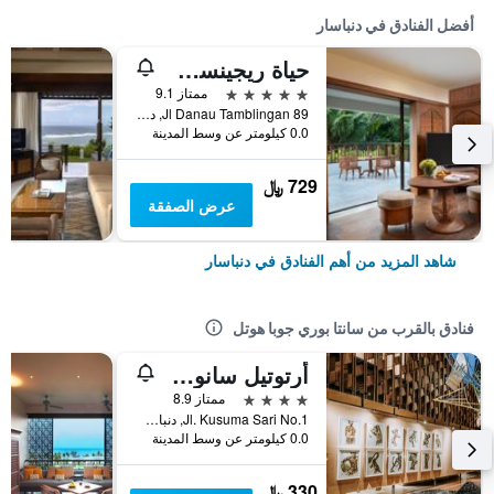
أفضل الفنادق في دنباسار
حياة ريجينسي بالي
5 نجوم
ممتاز 9.1
Jl Danau Tamblingan 89, دنباسار, إندونيسيا
0.0 كيلومتر عن وسط المدينة
729 ﷼
عرض الصفقة
شاهد المزيد من أهم الفنادق في دنباسار
فنادق بالقرب من سانتا بوري جوبا هوتل
أرتوتيل سانور بالي
4 نجوم
ممتاز 8.9
Jl. Kusuma Sari No.1, دنباسار, إندونيسيا
0.0 كيلومتر عن وسط المدينة
330 ﷼