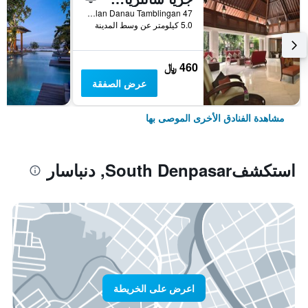
Jalan Danau Tamblingan 47, دنباسار, إندونيسيا
5.0 كيلومتر عن وسط المدينة
460 ﷼
عرض الصفقة
مشاهدة الفنادق الأخرى الموصى بها
استكشفSouth Denpasar, دنباسار
اعرض على الخريطة