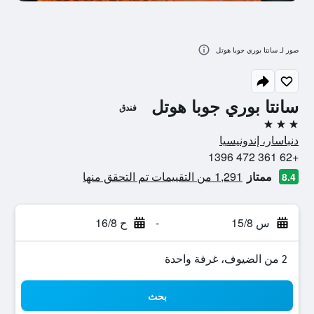
صور لـ سانتا بوري جوبا هوتل
سانتا بوري جوبا هوتل
فندق
3 نجوم
دنباسار، إندونيسيا
+62 361 472 1396
ممتاز
1,291 من التقييمات تم التحقق منها
8.4
س 15/8
-
ح 16/8
2 من الضيوف، غرفة واحدة
بحث