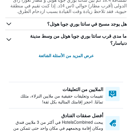
لمسافة 18.4 كم بين سانتا بوري جوبا هوتل و مطار نغورا راى
الدولى (أقرب مطار) حوالي 0س 14د. إذا كنت تقيم في منطقة
حيوية، فقد تلاحظ زيادة وقت القيادة بسبب ازدحام الطرق.
هل يوجد مسبح في سانتا بوري جوبا هوتل؟
ما مدى قرب سانتا بوري جوبا هوتل من وسط مدينة
دنباسار؟
عرض المزيد من الأسئلة الشائعة
الملايين من التعليقات
تقييمات وتعليقات حقيقية من ملايين النزلاء، مثلك
تمامًا. احجز إقامتك المثالية بكل ثقة!
أفضل صفقات الفنادق
يبحث HotelsCombined في أكثر من 3 ملايين فندق
ومكان إقامة ويجمعهم في مكان واحد حتى تتمكن من