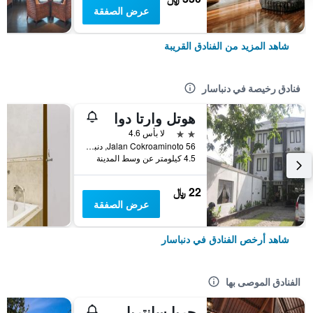
عرض الصفقة
شاهد المزيد من الفنادق القريبة
فنادق رخيصة في دنباسار
هوتل وارتا دوا
2 نجمتين
لا بأس 4.6
56 Jalan Cokroaminoto, دنباسار, إندونيسيا
4.5 كيلومتر عن وسط المدينة
22 ﷼
عرض الصفقة
شاهد أرخص الفنادق في دنباسار
الفنادق الموصى بها
جريا سانتريان أه بيتش ريزورت آند سبا