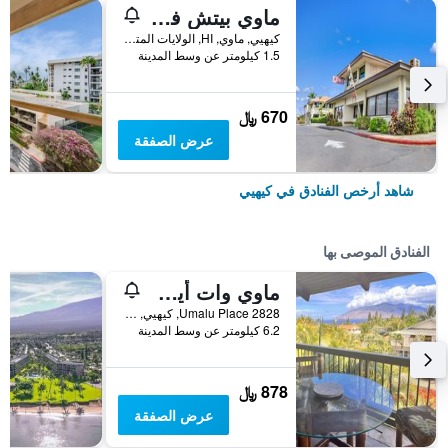
ماوي بيتش فاكيشن كلوب
كيهيي, ماوي, HI, الولايات المتحدة الأميريكية
1.5 كيلومتر عن وسط المدينة
670 ﷼
عرض الصفقة
شاهد أرخص الفنادق في كيهيي
الفنادق الموصى بها
ماوي وات أيه واندرفول وورلد بي آند بي هاواي
2828 Umalu Place, كيهيي, ماوي, HI, الولايات المتحدة الأميريكية
6.2 كيلومتر عن وسط المدينة
878 ﷼
عرض الصفقة