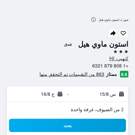
صور لـ استون ماوي هيل
استون ماوي هيل
فندق
3 نجوم
كيهيي، HI
+1 808 879 6321
ممتاز
863 من التقييمات تم التحقق منها
8.6
س 15/8
-
ح 16/8
2 من الضيوف، غرفة واحدة
بحث