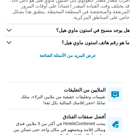
أقرب مطار مطار كاهولوي إلى استون ماوي هيل هو 0س 26د.
قد يختلف وقت القيادة المقدر اعتماداً على أوقات المرور
المرتفعة والمنخفضة في المنطقة المحيطة. ينطبق هذا بشكل
خاص على المناطق المركزية.
هل يوجد مسبح في استون ماوي هيل؟
ما هو رقم هاتف استون ماوي هيل؟
عرض المزيد من الأسئلة الشائعة
الملايين من التعليقات
تقييمات وتعليقات حقيقية من ملايين النزلاء، مثلك
تمامًا. احجز إقامتك المثالية بكل ثقة!
أفضل صفقات الفنادق
يبحث HotelsCombined في أكثر من 3 ملايين فندق
ومكان إقامة ويجمعهم في مكان واحد حتى تتمكن من