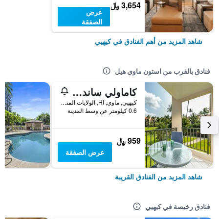
3,654 ﷼
عرض
الصفقة
شاهد المزيد من أهم الفنادق في كيهيي
فنادق بالقرب من استون ماوي هيل
كاماولي ساندز - ماوي كوندو آند هوم
كيهيي, ماوي, HI, الولايات المتحدة الأميريكية
0.6 كيلومتر عن وسط المدينة
959 ﷼
عرض الصفقة
شاهد المزيد من الفنادق القريبة
فنادق رخيصة في كيهيي