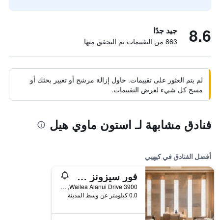
8.6
جيد جدًا
863 من التقييمات تم التحقق منها
لم يتم العثور على تقييمات. حاول إزالة مرشح أو تغيير بحثك أو
مسح كل شيء لعرض التقييمات.
فنادق مشابهة لـ استون ماوي هيل
أفضل الفنادق في كيهيي
فور سيزونز ريزورت ماوي ات وايليا
3900 Wailea Alanui Drive, كيهيي, ماوي, HI, الولايات المتحدة الأميريكية
0.0 كيلومتر عن وسط المدينة