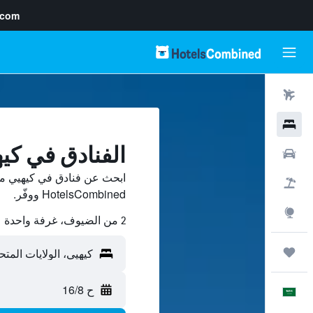
.com
رحلات طيران
فنادق
الفنادق في كي
سيارات
ابحث عن فنادق في كيهيي من
حزم العروض
HotelsCombined ووفّر.
استكشاف
2 من الضيوف، غرفة واحدة
رحلات
ح 16/8
العَرَبِيَّة