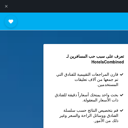
تعرف على سبب حب المسافرين لـ
HotelsCombined
قارن المراجعات التقييمية للفنادق التي
تم جمعها من آلاف تعليقات
المستخدمين.
بحث واحد يمنحك أسعاراً دقيقة للفنادق
ذات الأسعار المعقولة.
قم بتخصيص النتائج حسب سلسلة
الفنادق ووسائل الراحة والسعر وغير
ذلك من الأمور.