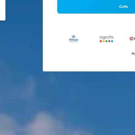
بحث
يد