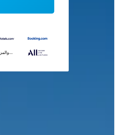
...والمز