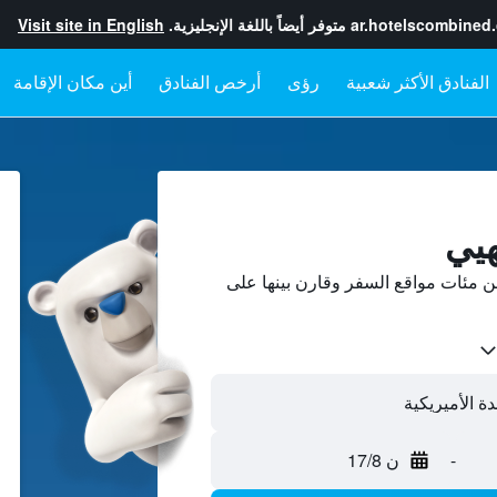
ar.hotelscombined
متوفر أيضاً باللغة الإنجليزية.
Visit site in English
رؤى
أرخص الفنادق
أين مكان الإقامة
هيي
 مئات مواقع السفر وقارن بينها على
-
ن 17/8