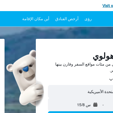
Visit 
رؤى
أرخص الفنادق
أين مكان الإقامة
هولوي
من مئات مواقع السفر وقارن بينها
تحدة الأميريكية
-
س 15/8