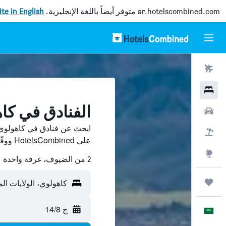
ar.hotelscombined.com
متوفر أيضاً باللغة الإنجليزية.
site in English
رحلات طيران
فنادق
الفنادق في كا
سيارات
ابحث عن فنادق في كاهولوي 
حزم العروض
على HotelsCombined ووفّر.
استكشاف
2 من الضيوف، غرفة واحدة
رحلات
كاهولوي، الولايات الم
ج 14/8
العَرَبِيَّة