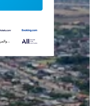
...والمز