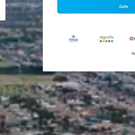
بحث
يد