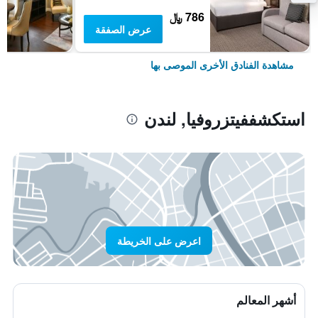
786 ﷼
عرض الصفقة
مشاهدة الفنادق الأخرى الموصى بها
استكشففيتزروفيا, لندن
اعرض على الخريطة
أشهر المعالم