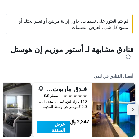
لم يتم العثور على تقييمات. حاول إزالة مرشح أو تغيير بحثك أو
مسح كل شيء لعرض التقييمات.
فنادق مشابهة لـ أستور موزيم إن هوستل
أفضل الفنادق في لندن
فندق ماريوت لندن بارك لاين
5 نجوم
ممتاز 8.8
140 بارك لين، لندن،, لندن, المملكة المتحدة
0.0 كيلومتر عن وسط المدينة
2,347 ﷼
عرض
الصفقة