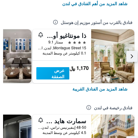
شاهد المزيد من أهم الفنادق في لندن
فنادق بالقرب من أستور موزيم إن هوستل
ذا مونتاغيو أون ذا غاردنز
4 نجوم
ممتاز 9.1
15 Montague Street, لندن, المملكة المتحدة
0.1 كيلومتر عن وسط المدينة
1,170 ﷼
عرض
الصفقة
شاهد المزيد من الفنادق القريبة
فنادق رخيصة في لندن
سمارت هايد بارك إن هوستل
48-50 إينفيرنيس تراس، لندن ، المملكة المتحدة, لندن, المملكة المتحدة
4.5 كيلومتر عن وسط المدينة