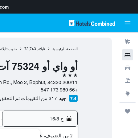
.com
رحلات طيران
الصفحة الرئيسية
تايلاند
73,743
جنوب تايلاند
فنادق
أو واي أو 75324 آت ساموي بوتيك هوتل
سيارات
3 نجوم
حزم العروض
200/11 Chaweng Beach Rd., Moo 2, Bophut, 84320, كوه ساموي, محافظة سورات ثاني, تايلاند
+66 980 173 547
استكشاف
جيد
317 من التقييمات تم التحقق منها
7.4
رحلات
ح 16/8
-
2 من الضيوف، غرفة واحدة