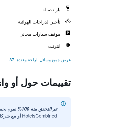
بار / صالة
تأجير الدراجات الهوائية
موقف سيارات مجاني
انترنت
عرض جميع وسائل الراحة وعددها 37
تقييمات حول أو واي أو 75324 آت ساموي ب
تم التحقق منه 100%
نقوم بجم
HotelsCombined أو مع شركائنا الخارجيين الموثوقين.