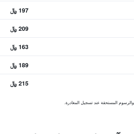
197 ﷼
209 ﷼
163 ﷼
189 ﷼
215 ﷼
والرسوم المستحقة عند تسجيل المغادرة.