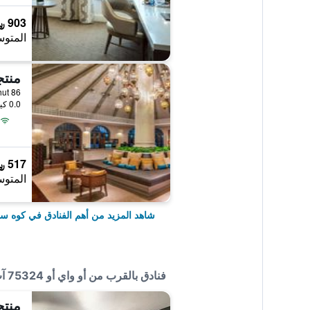
903 ﷼
المتوس
منتج
0.0 كيلومتر عن وسط المدينة
517 ﷼
المتوس
شاهد المزيد من أهم الفنادق في كوه س
فنادق بالقرب من أو واي أو 75324 آت ساموي بوتيك هوتل
منتج