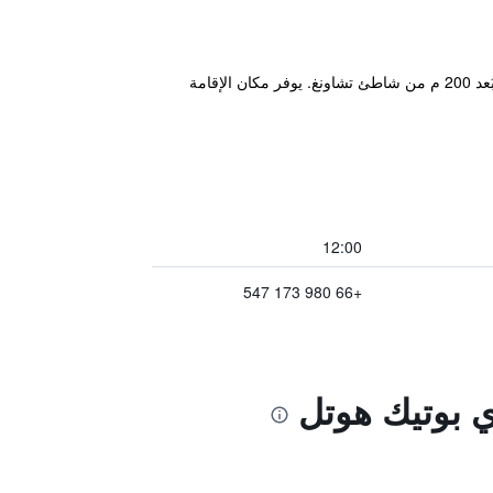
يتميز مكان إقامة "At Samui Boutique Hotel" بسبا ومركز عافية وخدمات مساج ويقع في مركز شاطئ تْشيوينغْنوي على بُعد 200 م من شاطئ تشاونغ. يوفر مكان الإقامة
12:00
+66 980 173 547