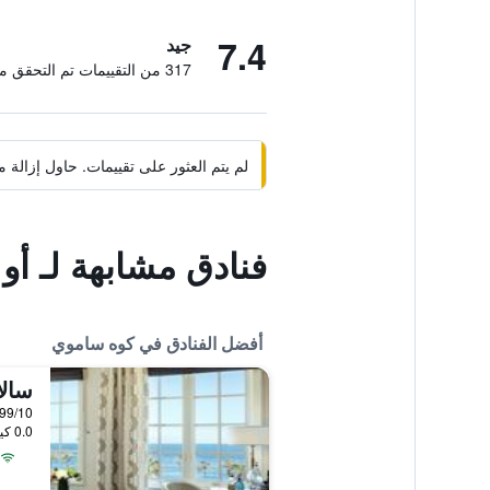
7.4
جيد
317 من التقييمات تم التحقق منها
لم يتم العثور على تقييمات. حاول إزال
فنادق مشابهة لـ أو واي أو 75324 آت سا
أفضل الفنادق في كوه ساموي
99/10 Moo 2, Chaweng Beach, كوه ساموي, تايلا
0.0 كيلومتر عن وسط المدينة