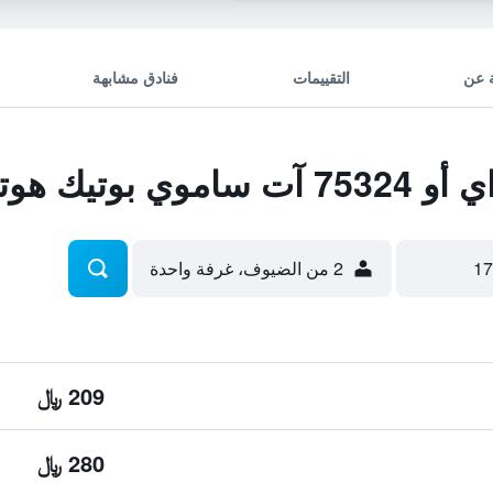
 عن
التقييمات
فنادق مشابهة
بوتيك هوتل
2 من الضيوف، غرفة واحدة
209 ﷼
280 ﷼