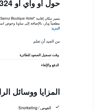
حول أو واي أو 75324 آت ساموي بوتيك هوتل
مطعماً وبار، بالإضافة إلى ساونا وحوض است
المزيد
من الجيد أن تعلم
وقت تسجيل الصعود للطائرة
الدفع والإلغاء
المزايا ووسائل الراحة في أو واي 
الغوص / Snorkeling