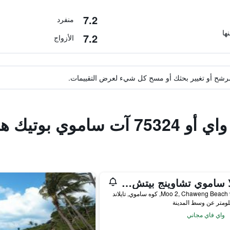
7.2
منفرد
7.2
الأزواج
ة مرشح أو تغيير بحثك أو مسح كل شيء لعرض التقييمات.
موي بوتيك هوتل
سالا ساموي تشاوينج بيتش ريزورت
ند
واي فاي مجاني