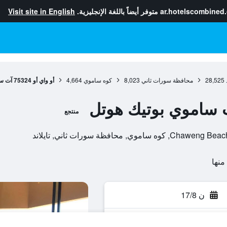
ar.hotelscombined
متوفر أيضاً باللغة الإنجليزية.
Visit site in English
28,525
محافظة سورات ثاني
8,023
كوه ساموي
4,664
أو واي أو 75324 آت ساموي بوتيك هوتل
منتجع
ن 17/8