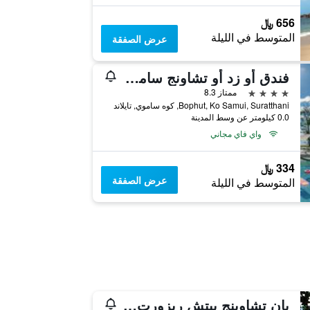
656 ﷼
المتوسط في الليلة
عرض الصفقة
فندق أو زد أو تشاونج ساموي
4 نجوم
ممتاز 8.3
Bophut, Ko Samui, Suratthani, كوه ساموي, تايلاند
0.0 كيلومتر عن وسط المدينة
واي فاي مجاني
334 ﷼
عرض الصفقة
المتوسط في الليلة
بان تشاوينج بيتش ريزورت آند سبا