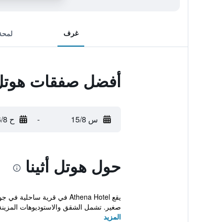
غرف
لمحة
أفضل صفقات هوتل أ
س 15/8
-
ح 16/8
حول هوتل أثينا
صغير. تشمل الشقق والاستوديوهات المزينة بذوق في 
المزيد