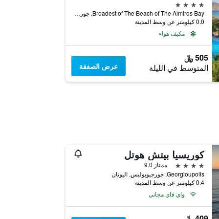
4 نجوم
Broadest of The Beach of The Almiros Bay, جورجيوبوليس, اليونان
0.0 كيلومتر عن وسط المدينة
مكيف هواء
505 ﷼
عرض الصفقة
المتوسط في الليلة
كوريسيا بيتش هوتل
4 نجوم
ممتاز 9.0
Georgioupolis, جورجيوبوليس, اليونان
0.4 كيلومتر عن وسط المدينة
واي فاي مجاني
409 ﷼