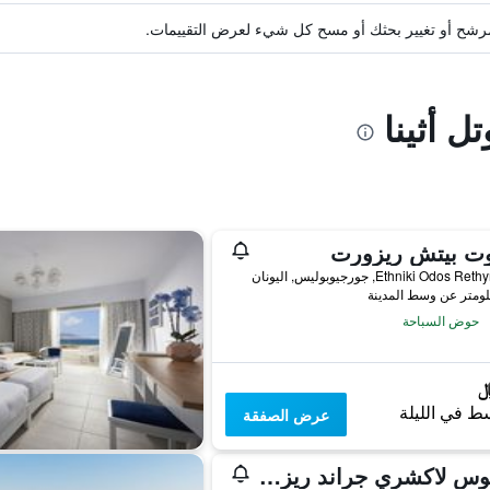
ة مرشح أو تغيير بحثك أو مسح كل شيء لعرض التقييمات.
ل أثينا
وت بيتش ريزورت
Ethniki Odos, جورجيوبوليس, اليونان
حوض السباحة
ط في الليلة
عرض الصفقة
أنيموس لاكشري جراند ريزورت