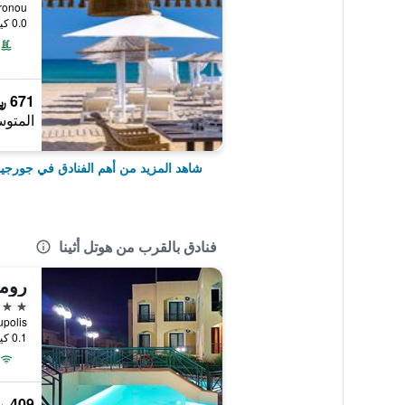
 Apokoronou
0.0 كيلومتر عن وسط المدينة
671 ﷼
المتوس
شاهد المزيد من أهم الفنادق في جورجي
فنادق بالقرب من هوتل أثينا
روما
3 نجوم
Georgioupolis,
0.1 كيلومتر عن وسط المدينة
409 ﷼