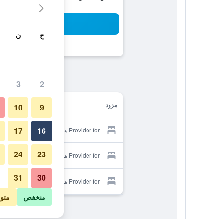
بح
ح
ن
3
2
مزود
10
9
17
16
Provider for هوتل أثينا
24
23
Provider for هوتل أثينا
31
30
Provider for هوتل أثينا
منخفض
متو