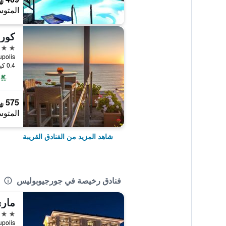
المتوس
كور
4 نجوم
Georgioupolis,
0.4 كيلومتر عن وسط المدينة
575 ﷼
المتوس
شاهد المزيد من الفنادق القريبة
فنادق رخيصة في جورجيوبوليس
ماري
4 نجوم
Georgioupolis,