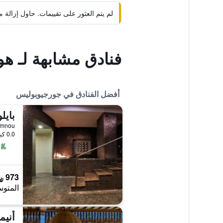
لم يتم العثور على تقييمات. حاول إزال
فنادق مشابهة لـ هوت
أفضل الفنادق في جورجيوبوليس
بايل
 Rethymnou
0.0 كيلومتر عن وسط المدينة
973 ﷼
المتوس