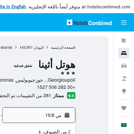
ar.hotelscombined.com
متوفر أيضاً باللغة الإنجليزية.
site in English
رحلات طيران
الصفحة الرئيسية
اليونان
143,951
 Islands
فنادق
هوتل أثينا
سيارات
شقق فندقية
3 نجوم
حزم العروض
Georgioupoli, , جورجيوبوليس, Apokoronas, اليونان
+30 282 506 1527
استكشاف
ممتاز
281 من التقييمات تم التحقق منها
9.0
رحلات
س 15/8
-
العَرَبِيَّة
2 من الضيوف، غرفة واحدة