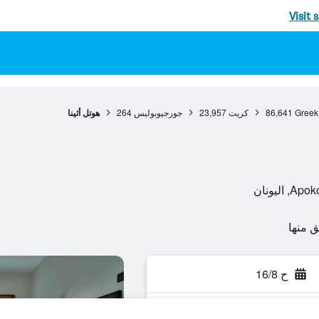
Visit 
Greek
86,641
كريت
23,957
جورجيوبوليس
264
هوتل أثينا
ح 16/8