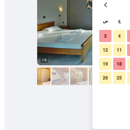
ج
س
5
4
12
11
1/8
غرفة نوم
19
18
26
25