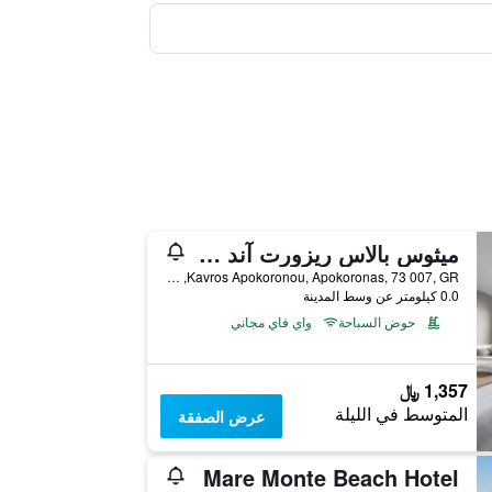
ميثوس بالاس ريزورت آند سبا - شامل جميع الخدمات
Kavros Apokoronou, Apokoronas, 73 007, GR, جورجيوبوليس, اليونان
0.0 كيلومتر عن وسط المدينة
حوض السباحة
واي فاي مجاني
1,357 ﷼
المتوسط في الليلة
عرض الصفقة
Mare Monte Beach Hotel