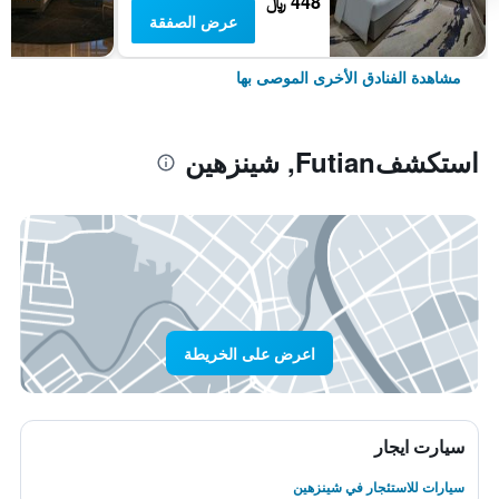
448 ﷼
عرض الصفقة
مشاهدة الفنادق الأخرى الموصى بها
استكشفFutian, شينزهين
اعرض على الخريطة
سيارت ايجار
سيارات للاستئجار في شينزهين