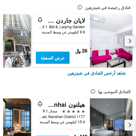
فنادق رخيصة في شينزهين
لايان جاردن سيتي هوستل
Rm 702, Unit 1, Bld 8, Laiying Garden, شينزهين, الصين
9.9 كيلومتر عن وسط المدينة
26 ﷼
عرض الصفقة
شاهد أرخص الفنادق في شينزهين
الفنادق الموصى بها
هيلتون Shenzhen Shekou Nanhai
5 نجوم
ممتاز 9.1
1177 Wanghai Road, Nanshan District, شينزهين, الصين
15.4 كيلومتر عن وسط المدينة