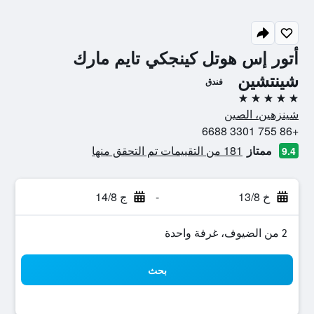
أتور إس هوتل كينجكي تايم مارك
شينتشين
فندق
5 نجوم
شينزهين، الصين
+86 755 3301 6688
ممتاز
181 من التقييمات تم التحقق منها
9.4
خ 13/8
-
ج 14/8
2 من الضيوف، غرفة واحدة
بحث