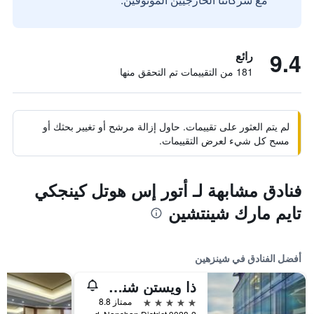
9.4
رائع
181 من التقييمات تم التحقق منها
لم يتم العثور على تقييمات. حاول إزالة مرشح أو تغيير بحثك أو
مسح كل شيء لعرض التقييمات.
فنادق مشابهة لـ أتور إس هوتل كينجكي
تايم مارك شينتشين
أفضل الفنادق في شينزهين
ذا ويستن شنزهن نانشان
5 نجوم
ممتاز 8.8