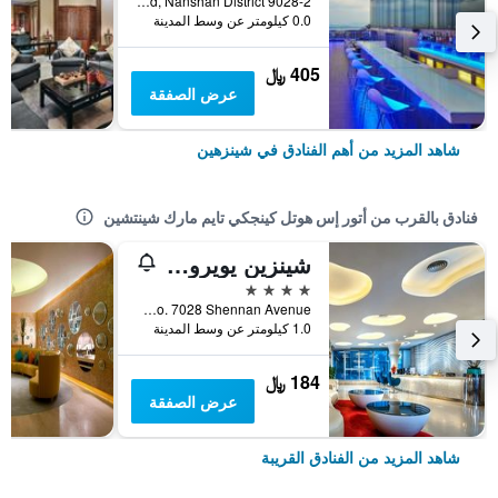
9028-2 Shennan Road, Nanshan District, شينزهين, الصين
0.0 كيلومتر عن وسط المدينة
405 ﷼
عرض الصفقة
شاهد المزيد من أهم الفنادق في شينزهين
فنادق بالقرب من أتور إس هوتل كينجكي تايم مارك شينتشين
شينزين يويرو هوتل
4 نجوم
No. 7028 Shennan Avenue, شينزهين, الصين
1.0 كيلومتر عن وسط المدينة
184 ﷼
عرض الصفقة
شاهد المزيد من الفنادق القريبة