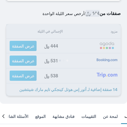
صفقات من
444 ﷼
/
أرخص سعر الليلة الواحدة
مزود
الإجمالي في الليلة
444 ﷼
عرض الصفقة
531 ﷼
عرض الصفقة
538 ﷼
عرض الصفقة
14 صفقة إضافية لـ أتور إس هوتل كينجكي تايم مارك شينتشين
لمحة عن
التقييمات
فنادق مشابهة
الموقع
الأسئلة الشائعة