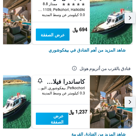
5 نجوم
ممتاز 8.8
P.O. Box 1109, Pefkohori, Halkidiki, بيفكوشوري, اليونان
0.0 كيلومتر عن وسط المدينة
694 ﷼
عرض الصفقة
شاهد المزيد من أهم الفنادق في بيفكوشوري
فنادق بالقرب من أتريوم هوتل
كاساندرا فيلادج ريزورت
Pefkochori, بيفكوشوري, اليونان
0.3 كيلومتر عن وسط المدينة
1,237 ﷼
عرض
الصفقة
شاهد المزيد من الفنادق القريبة