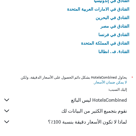
الفنادق في إندونيسيا
الفنادق في الامارات العربية المتحدة
الفنادق في البحرين
الفنادق في مصر
الفنادق في فرنسا
الفنادق في المملكة المتحدة
الفنادق في إيطاليا
الفنادق في تايلاند
*
يحاول HotelsCombined بشكل دائم الحصول على الأسعار الدقيقة، ولكن
لا يمكن ضمان الأسعار
.
إليك السبب:
HotelsCombined ليس البائع
نقوم بتجميع الكثير من البيانات لك
لماذا لا تكون الأسعار دقيقة بنسبة 100٪؟