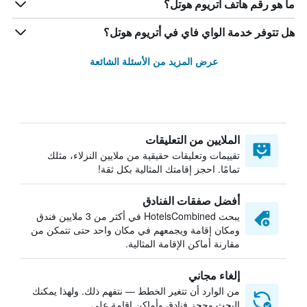
ما هو رقم هاتف أتريوم هوتل؟
هل تتوفر خدمة الواي فاي في أتريوم هوتل؟
عرض المزيد من الأسئلة الشائعة
الملايين من التعليقات
تقييمات وتعليقات حقيقية من ملايين النزلاء، مثلك
تمامًا. احجز إقامتك المثالية بكل ثقة!
أفضل صفقات الفنادق
يبحث HotelsCombined في أكثر من 3 ملايين فندق
ومكان إقامة ويجمعهم في مكان واحد حتى تتمكن من
مقارنة أماكن الإقامة المثالية.
إلغاء مجاني
من الوارد أن تتغير الخطط — نتفهم ذلك. ولهذا يمكنك
البحث وحجز فنادق وأماكن إقامة على