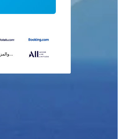
...والمز