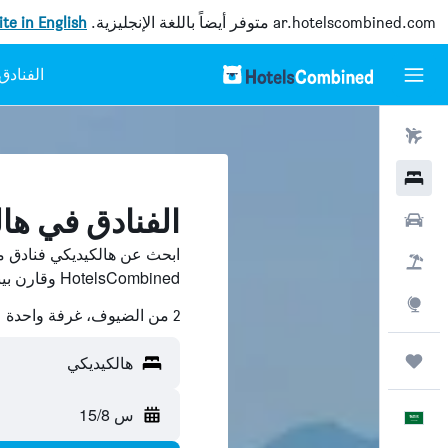
ar.hotelscombined.com
متوفر أيضاً باللغة الإنجليزية.
site in English
رحلات طيران
فنادق
الفنادق في ها
سيارات
ابحث عن هالكيديكي فنادق 
حزم العروض
HotelsCombined وقارن بينها ووفّر.
استكشاف
2 من الضيوف، غرفة واحدة
رحلات
هالكيديكي
س 15/8
العَرَبِيَّة