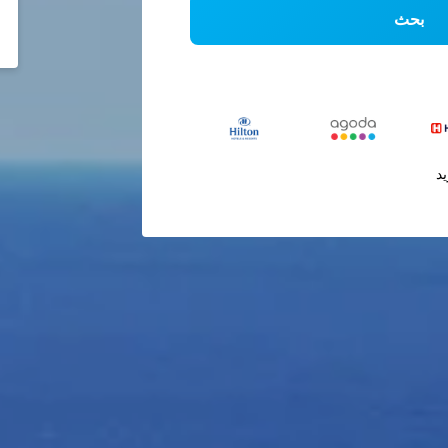
بحث
يد