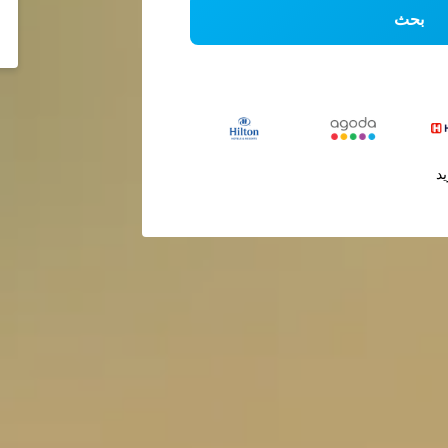
بحث
يد