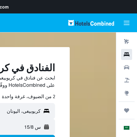
.com
رحلات طيران
فنادق
الفنادق في كر
سيارات
ابحث عن فنادق في كريوبيغي
حزم العروض
على HotelsCombined ووفّر.
استكشاف
2 من الضيوف، غرفة واحدة
رحلات
س 15/8
العَرَبِيَّة