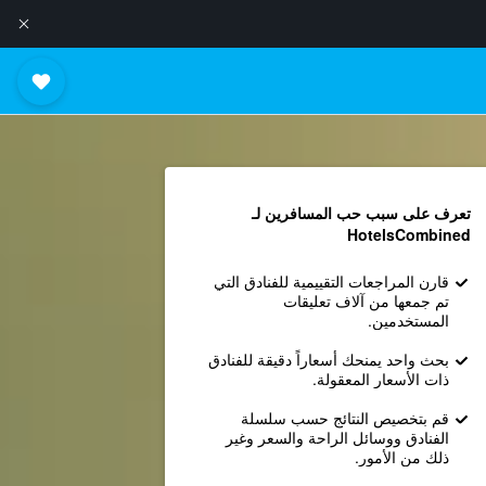
تعرف على سبب حب المسافرين لـ
HotelsCombined
قارن المراجعات التقييمية للفنادق التي
تم جمعها من آلاف تعليقات
المستخدمين.
بحث واحد يمنحك أسعاراً دقيقة للفنادق
ذات الأسعار المعقولة.
قم بتخصيص النتائج حسب سلسلة
الفنادق ووسائل الراحة والسعر وغير
ذلك من الأمور.