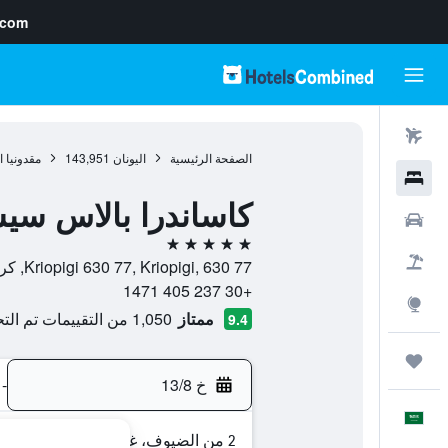
.com
رحلات طيران
الصفحة الرئيسية
اليونان
143,951
مقدونيا
فنادق
كاساندرا بالاس سي
سيارات
5 نجوم
حزم العروض
Kriopigi 630 77, Kriopigi, 630 77, كريوبيغي, مقدونيا الوسطى, اليونان
+30 237 405 1471
استكشاف
ممتاز
1,050 من التقييمات تم التحقق منها
9.4
رحلات
خ 13/8
-
العَرَبِيَّة
2 من الضيوف، غرفة واحدة