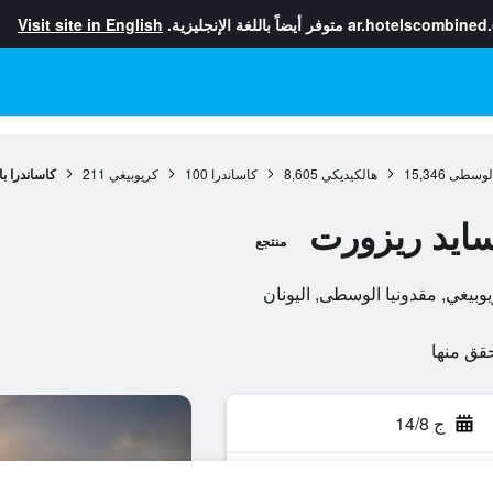
ar.hotelscombined
متوفر أيضاً باللغة الإنجليزية.
Visit site in English
 الوسطى
15,346
هالكيديكي
8,605
كاساندرا
100
كريوبيغي
211
كاساندرا ب
سايد ريزورت
منتجع
ج 14/8