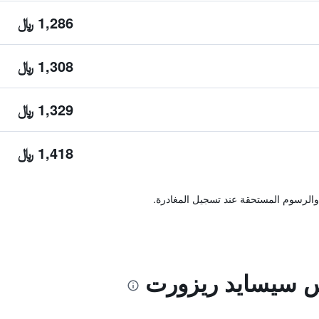
1,286 ﷼
1,308 ﷼
1,329 ﷼
1,418 ﷼
والرسوم المستحقة عند تسجيل المغادرة.
اس سيسايد ريزورت