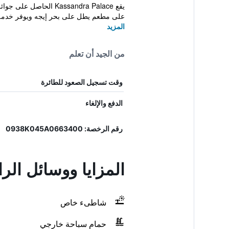
يقع assandra Palace
على مطعم يطل على بحر إيجه ويوفر خدمة ا
المزيد
من الجيد أن تعلم
وقت تسجيل الصعود للطائرة
الدفع والإلغاء
رقم الرخصة: 0938K045A0663400
المزايا ووسائل ال
شاطىء خاص
حمام سباحة خارجي