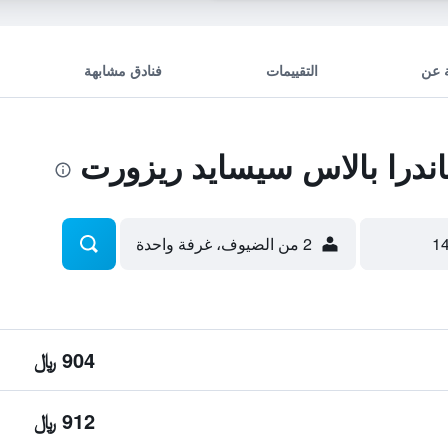
 عن
التقييمات
فنادق مشابهة
درا بالاس سيسايد ريزورت
2 من الضيوف، غرفة واحدة
904 ﷼
912 ﷼