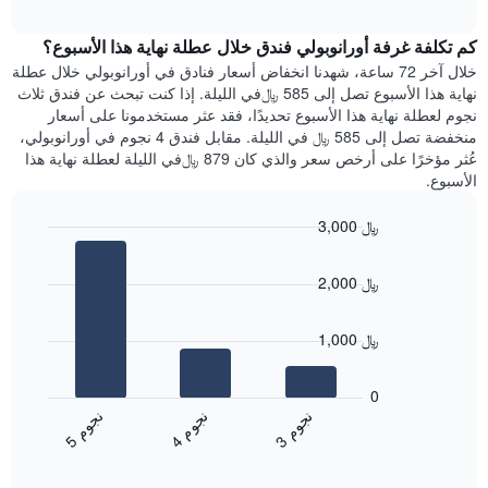
الغرفة
interactive
1
هذه
chart
محور
كم تكلفة غرفة أورانوبولي فندق خلال عطلة نهاية هذا الأسبوع؟
الليلة
Y
الذي
خلال آخر 72 ساعة، شهدنا انخفاض أسعار فنادق في أورانوبولي خلال عطلة
الذي
عُثر
نهاية هذا الأسبوع تصل إلى 585 ﷼في الليلة. إذا كنت تبحث عن فندق ثلاث
يعرض
عليه
نجوم لعطلة نهاية هذا الأسبوع تحديدًا، فقد عثر مستخدمونا على أسعار
متوسط
خلال
منخفضة تصل إلى 585 ﷼ في الليلة. مقابل فندق 4 نجوم في أورانوبولي،
سعر
آخر
عُثر مؤخرًا على أرخص سعر والذي كان 879 ﷼في الليلة لعطلة نهاية هذا
غرفة
3
الأسبوع.
أيام
مع
3,000 ﷼
التصنيف
Bar
حسب
Chart
graphic.
chart
النجوم
2,000 ﷼
with
يتضمن
3
المخطط
bars.
1
1,000 ﷼
محور
يعرض
X
المخطط
0
التي
التالي
ن
م
ن
م
ن
م
تعرض
متوسط
4
ج
و
3
ج
و
5
ج
و
فئات
End
سعر
of
الفنادق
الغرفة
interactive
بالنجوم.
خلال
chart