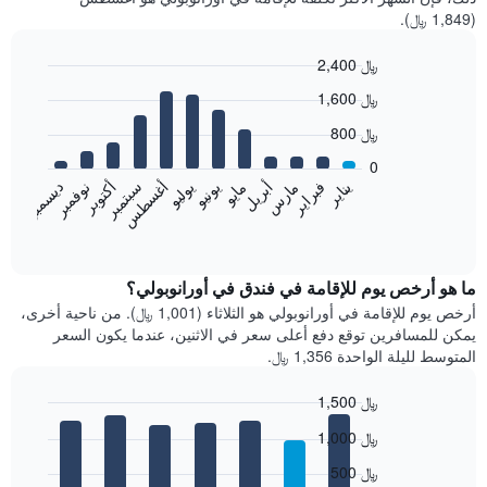
(1,849 ﷼).
2,400 ﷼
Bar
Chart
1,600 ﷼
graphic.
chart
with
800 ﷼
12
bars.
0
فبراير
مايو
أغسطس
نوفمبر
يناير
أبريل
يوليو
أكتوبر
مارس
يونيو
سبتمبر
ديسمبر
يعرض
المخطط
End
of
التالي
interactive
متوسط
chart
سعر
ما هو أرخص يوم للإقامة في فندق في أورانوبولي؟
غرفة
أرخص يوم للإقامة في أورانوبولي هو الثلاثاء (1,001 ﷼). من ناحية أخرى،
كل
يمكن للمسافرين توقع دفع أعلى سعر في الاثنين، عندما يكون السعر
شهر
المتوسط لليلة الواحدة 1,356 ﷼.
يتضمن
المخطط
1,500 ﷼
1
Bar
محور
Chart
1,000 ﷼
graphic.
chart
X
with
الذي
500 ﷼
7