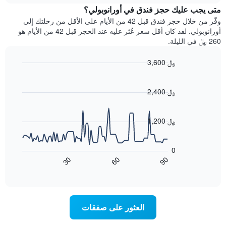
يتضمن
متى يجب عليك حجز فندق في أورانوبولي؟
عطلة
المخطط
نهاية
وفّر من خلال حجز فندق قبل 42 من الأيام على الأقل من رحلتك إلى
1
هذا
أورانوبولي. لقد كان أقل سعر عُثر عليه عند الحجز قبل 42 من الأيام هو
محور
الأسبوع
260 ﷼ في الليلة.
Y
الذي
الذي
عُثر
3,600 ﷼
يعرض
عليه
متوسط
Line
Chart
خلال
graphic.
chart
سعر
آخر
with
2,400 ﷼
الغرفة
3
90
هذه
أيام
data
الليلة
points.
مع
1,200 ﷼
الذي
التصنيف
عُثر
حسب
يعرض
عليه
النجوم
المخطط
0
خلال
التالي
يتضمن
60
90
30
آخر
كيفية
المخطط
End
3
of
1
تغير
interactive
أيام
سعر
محور
chart
X
غرفة
عند
الذي
العثور على صفقات
يعرض
اقتراب
تاريخ
فئات