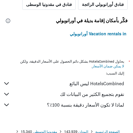
فنادق أورانوبولي الرائجة
فنادق في مقدونيا الوسطى
فكّر بأمكان إقامة بديلة في أورانوبولي
Vacation rentals in أورانوبولي
*
يحاول HotelsCombined بشكل دائم الحصول على الأسعار الدقيقة، ولكن
لا يمكن ضمان الأسعار
.
إليك السبب:
HotelsCombined ليس البائع
نقوم بتجميع الكثير من البيانات لك
لماذا لا تكون الأسعار دقيقة بنسبة 100٪؟
الصفحة الرئيسية
اليونان
143,939
مقدونيا الوسطى
15,340