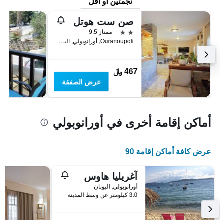
نجمتين أو أقل
صن ست هوتل
2 نجمتين
ممتاز 9.5
Ouranoupoli, أورانوبولي, اليونان
467 ﷼
عرض الصفقة
أماكن إقامة أخرى في أورانوبولي
عرض كافة أماكن إقامة 90
آغريليا هاوس
أورانوبولي, اليونان
3.0 كيلومتر عن وسط المدينة