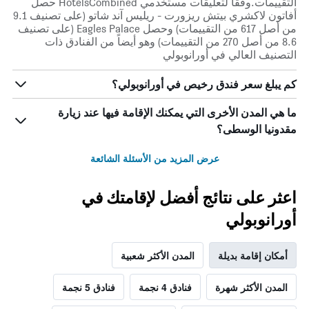
التقييمات.وفقاً لتعليقات مستخدمي HotelsCombined حصل
أفاتون لاكشري بيتش ريزورت - ريليس آند شاتو (على تصنيف 9.1
من أصل 617 من التقييمات) وحصل Eagles Palace (على تصنيف
8.6 من أصل 270 من التقييمات) وهو أيضاً من الفنادق ذات
التصنيف العالي في أورانوبولي
كم يبلغ سعر فندق رخيص في أورانوبولي؟
ما هي المدن الأخرى التي يمكنك الإقامة فيها عند زيارة
مقدونيا الوسطى؟
عرض المزيد من الأسئلة الشائعة
اعثر على نتائج أفضل لإقامتك في
أورانوبولي
أمكان إقامة بديلة
المدن الأكثر شعبية
المدن الأكثر شهرة
فنادق 4 نجمة
فنادق 5 نجمة