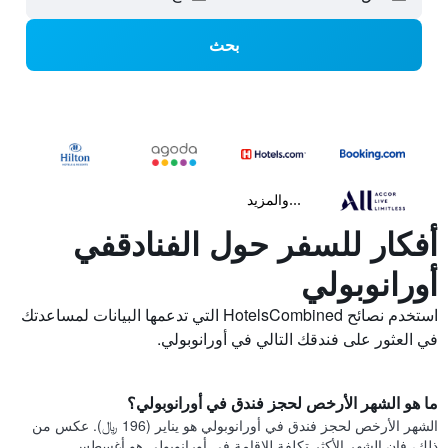
بحث
...والمزيد
أفكار للسفر حول الفنادقفي
أورانوبولي
استخدم نصائح HotelsCombined التي تدعمها البيانات لمساعدتك
في العثور على فندقك التالي في أورانوبولي.
ما هو الشهر الأرخص لحجز فندق في أورانوبولي؟
الشهر الأرخص لحجز فندق في أورانوبولي هو يناير (196 ﷼). عكس من
ذلك، فإن الشهر الأكثر تكلفة للإقامة في أورانوبولي هو أغسطس