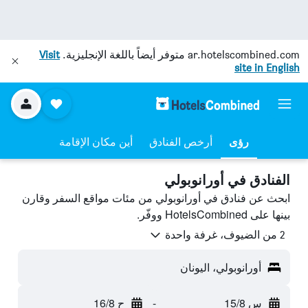
ar.hotelscombined.com
متوفر أيضاً باللغة الإنجليزية.
Visit
site in English
رؤى
أرخص الفنادق
أين مكان الإقامة
الفنادق في أورانوبولي
ابحث عن فنادق في أورانوبولي من مئات مواقع السفر وقارن
بينها على HotelsCombined ووفّر.
2 من الضيوف، غرفة واحدة
أورانوبولي، اليونان
س 15/8
-
ح 16/8