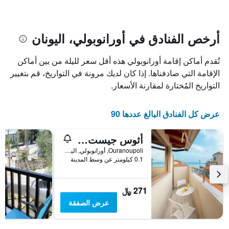
الإقامة
الفنادق
يتضمن
بالنجوم.
يتضمن
المخطط
1
المخطط
أرخص الفنادق في أورانوبولي، اليونان
1
محور
X
محور
تُقدم أماكن إقامة أورانوبولي هذه أقل سعر لليلة من بين أماكن
Y
الذي
الذي
يعرض
الإقامة التي صادفناها. إذا كان لديك مرونة في التواريخ، قم بتغيير
عدد
يعرض
التواريخ المُختارة لمقارنة الأسعار.
الأيام
متوسط
قبل
سعر
غرفة
الإقامة
عرض كل الفنادق البالغ عددها 90
في
يتضمن
عطلة
المخطط
أثوس جيست هاوس بنسيون
نهاية
التالي
1
هذا
Ouranoupoli, أورانوبولي, اليونان
محور
الأسبوع
0.1 كيلومتر عن وسط المدينة
Y
خلال
آخر
الذي
3
يعرض
271 ﷼
أيام
متوسط
عرض الصفقة
سعر
غرفة