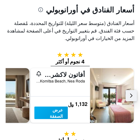
أسعار الفنادق في أورانوبولي
أسعار الفنادق (متوسط سعر الليلة) للتواريخ المحددة، مُفصلة
حسب فئة الفندق. قم بتغيير التواريخ في أعلى الصفحة لمشاهدة
المزيد من الخيارات في أورانوبولي.
4 نجوم
4 نجوم أو أكثر
أفاتون لاكشري بيتش ريزورت - ريليس آند شاتو
Komitsa Beach, Nea Roda, أورانوبولي, اليونان
1,132 ﷼
عرض
الصفقة
2 نجمتين