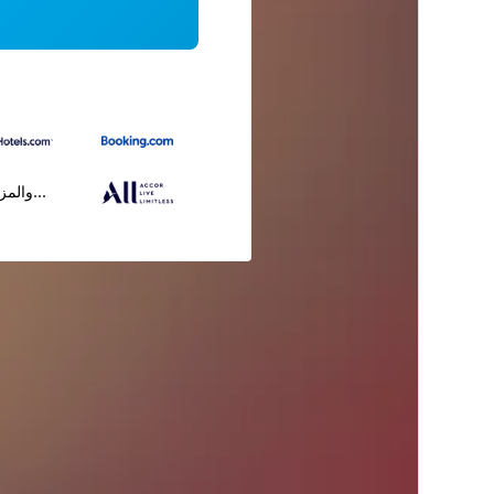
...والمز