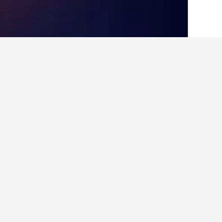
الصفحة الرئيسية
اليونان
143,951
مقدونيا
أماكن إقامة أخرى 
عرض كافة أماكن إقامة 20
4 نجوم
03 Thermi
1.8 كيلومتر عن وسط المدينة