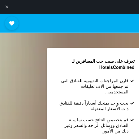
تعرف على سبب حب المسافرين لـ
HotelsCombined
قارن المراجعات التقييمية للفنادق التي
تم جمعها من آلاف تعليقات
المستخدمين.
بحث واحد يمنحك أسعاراً دقيقة للفنادق
ذات الأسعار المعقولة.
قم بتخصيص النتائج حسب سلسلة
الفنادق ووسائل الراحة والسعر وغير
ذلك من الأمور.