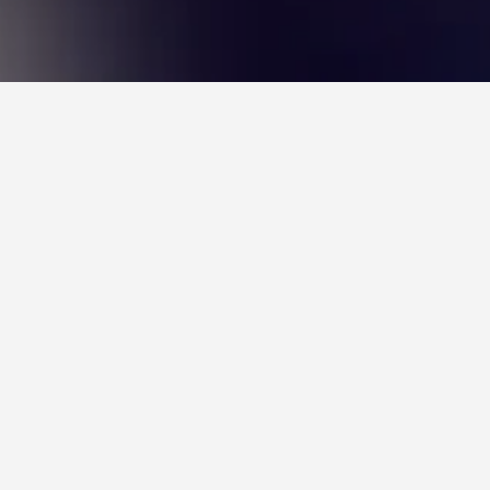
أثينا إيبروت هوتل
3 نجوم
جيد 6.5
13th km Thessalonikis - Peraias, تيرمي, اليونان
2.8 كيلومتر عن وسط المدينة
واي فاي مجاني
موقف السيارات