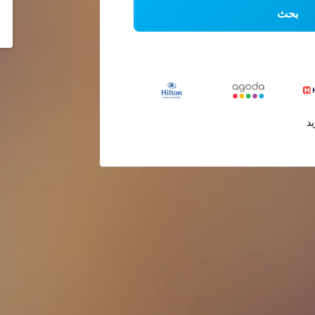
بحث
يد