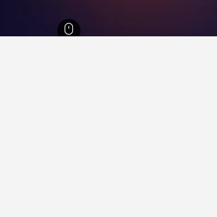
 الوسطى
15,346
تيرمي
20
تيرمي
17
في تيرمي
أفالون أيربورت هوتل ثيسالونيكي
ممتاز 8.4
Agroktima 9, تيرمي, اليونان
واي فاي مجاني
موقف السيارات