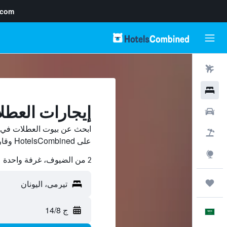
.com
رحلات طيران
فنادق
إيجارات العطل
سيارات
ابحث عن بيوت العطلات في ت
حزم العروض
على HotelsCombined وقارن بينها ووفّر.
استكشاف
2 من الضيوف، غرفة واحدة
رحلات
ج 14/8
العَرَبِيَّة