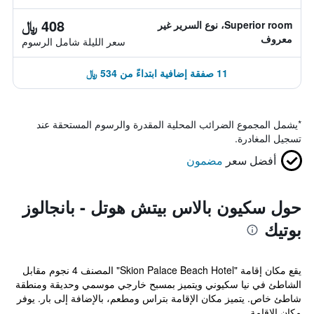
408 ﷼
Superior room، نوع السرير غير
معروف
سعر الليلة شامل الرسوم
11 صفقة إضافية ابتداءً من 534 ﷼
*
يشمل المجموع الضرائب المحلية المقدرة والرسوم المستحقة عند
تسجيل المغادرة.
أفضل سعر
مضمون
حول سكيون بالاس بيتش هوتل - بانجالوز
بوتيك
يقع مكان إقامة "Skion Palace Beach Hotel" المصنف 4 نجوم مقابل
الشاطئ في نيا سكيوني ويتميز بمسبح خارجي موسمي وحديقة ومنطقة
شاطئ خاص. يتميز مكان الإقامة بتراس ومطعم، بالإضافة إلى بار. يوفر
مكان الإقامة ...