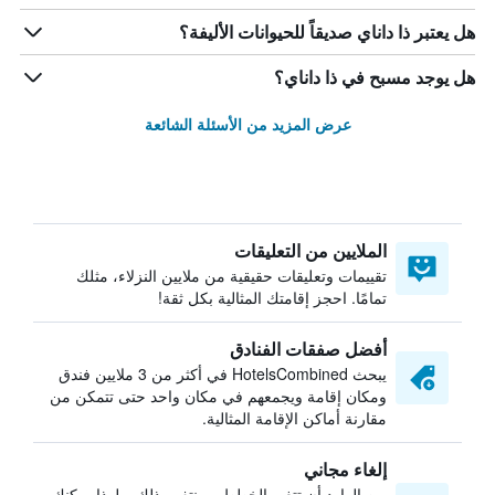
هل يعتبر ذا داناي صديقاً للحيوانات الأليفة؟
هل يوجد مسبح في ذا داناي؟
عرض المزيد من الأسئلة الشائعة
الملايين من التعليقات
تقييمات وتعليقات حقيقية من ملايين النزلاء، مثلك
تمامًا. احجز إقامتك المثالية بكل ثقة!
أفضل صفقات الفنادق
يبحث HotelsCombined في أكثر من 3 ملايين فندق
ومكان إقامة ويجمعهم في مكان واحد حتى تتمكن من
مقارنة أماكن الإقامة المثالية.
إلغاء مجاني
من الوارد أن تتغير الخطط — نتفهم ذلك. ولهذا يمكنك