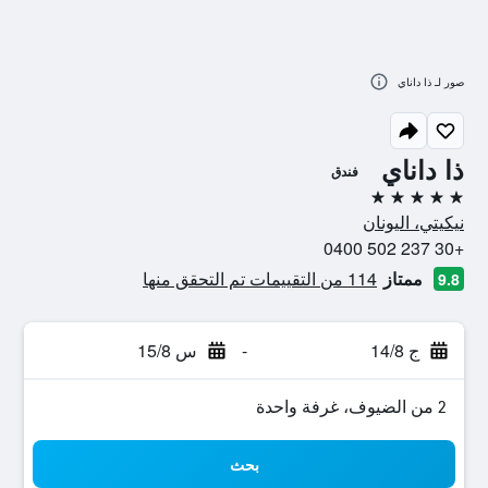
صور لـ ذا داناي
ذا داناي
فندق
5 نجوم
نيكيتي، اليونان
+30 237 502 0400
ممتاز
114 من التقييمات تم التحقق منها
9.8
ج 14/8
-
س 15/8
2 من الضيوف، غرفة واحدة
بحث