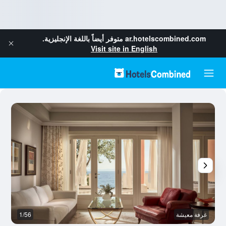
ar.hotelscombined.com
متوفر أيضاً باللغة الإنجليزية.
Visit site in English
غرفة معيشة
1/56
ش