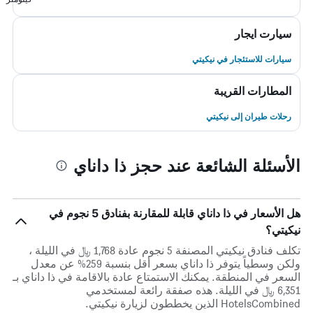
سيارت ايجار
سيارات للاستئجار في نيكيتي
المطارات القريبة
رحلات طيران إلى نيكيتي
الأسئلة الشائعة عند حجز ذا داناي
هل الأسعار في ذا داناي قابلة للمقارنة بفنادق 5 نجوم في
نيكيتي؟
تكلف فنادق نيكيتي المصنفة 5 نجوم عادة 1,768 ﷼ في الليلة ،
ولكن وسطياً يتوفر ذا داناي بسعر أقل بنسبة 259% عن معدل
السعر في المنطقة. يمكنك الاستمتاع عادة بالاقامة في ذا داناي بـ
6,351 ﷼ في الليلة. هذه صفقة رائعة لمستخدمي
HotelsCombined الذين يخططون لزيارة نيكيتي.