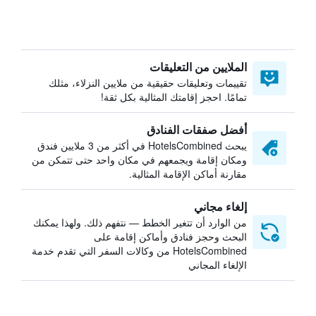
الملايين من التعليقات
تقييمات وتعليقات حقيقية من ملايين النزلاء، مثلك
تمامًا. احجز إقامتك المثالية بكل ثقة!
أفضل صفقات الفنادق
يبحث HotelsCombined في أكثر من 3 ملايين فندق
ومكان إقامة ويجمعهم في مكان واحد حتى تتمكن من
مقارنة أماكن الإقامة المثالية.
إلغاء مجاني
من الوارد أن تتغير الخطط — نتفهم ذلك. ولهذا يمكنك
البحث وحجز فنادق وأماكن إقامة على
HotelsCombined من وكالات السفر التي تقدم خدمة
الإلغاء المجاني