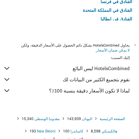
الفنادق في فرنسا
الفنادق في المملكة المتحدة
الفنادق في إيطاليا
الفنادق في تايلاند
*
يحاول HotelsCombined بشكل دائم الحصول على الأسعار الدقيقة، ولكن
لا يمكن ضمان الأسعار
.
إليك السبب:
HotelsCombined ليس البائع
نقوم بتجميع الكثير من البيانات لك
لماذا لا تكون الأسعار دقيقة بنسبة 100٪؟
الصفحة الرئيسية
اليونان
143,939
مقدونيا الوسطى
15,340
هالكيديكي
8,598
كاساندرا
100
Nea Skioni
193