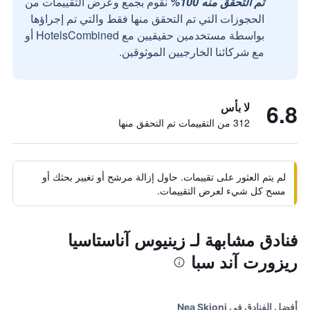
تم التحقق منه 100%
نقوم بجمع وعرض التقييمات من
الحجوزات التي تم التحقق منها فقط والتي تم إجراؤها
بواسطة مستخدمين حقيقيين مع HotelsCombined أو
مع شركائنا الخارجيين الموثوقين.
6.8
لا بأس
312 من التقييمات تم التحقق منها
لم يتم العثور على تقييمات. حاول إزالة مرشح أو تغيير بحثك أو
مسح كل شيء لعرض التقييمات.
فنادق مشابهة لـ زينيوس آناستاسيا
ريزورت آند سبا
أفضل الفنادق في Nea Skioni