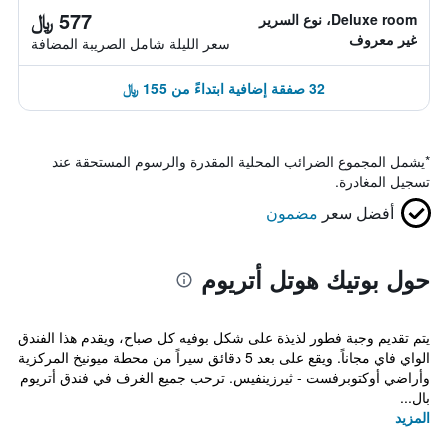
577 ﷼
Deluxe room، نوع السرير
غير معروف
سعر الليلة شامل الصريبة المضافة
32 صفقة إضافية ابتداءً من 155 ﷼
*
يشمل المجموع الضرائب المحلية المقدرة والرسوم المستحقة عند
تسجيل المغادرة.
أفضل سعر
مضمون
حول بوتيك هوتل أتريوم
يتم تقديم وجبة فطور لذيذة على شكل بوفيه كل صباح، ويقدم هذا الفندق
الواي فاي مجاناً. ويقع على بعد 5 دقائق سيراً من محطة ميونيخ المركزية
وأراضي أوكتوبرفست - ثيرزينفيس. ترحب جميع الغرف في فندق أتريوم
بال...
المزيد