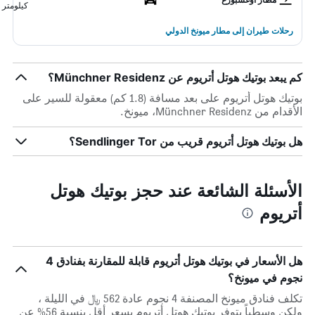
كيلومتر
رحلات طيران إلى مطار ميونخ الدولي
كم يبعد بوتيك هوتل أتريوم عن Münchner Residenz؟
بوتيك هوتل أتريوم على بعد مسافة (1.8 كم) معقولة للسير على
الأقدام من Münchner Residenz، ميونخ.
هل بوتيك هوتل أتريوم قريب من Sendlinger Tor؟
الأسئلة الشائعة عند حجز بوتيك هوتل
أتريوم
هل الأسعار في بوتيك هوتل أتريوم قابلة للمقارنة بفنادق 4
نجوم في ميونخ؟
تكلف فنادق ميونخ المصنفة 4 نجوم عادة 562 ﷼ في الليلة ،
ولكن وسطياً يتوفر بوتيك هوتل أتريوم بسعر أقل بنسبة 56% عن