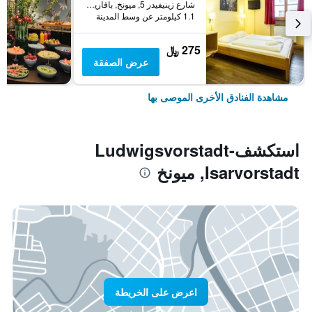
شارع زينيفيدر 5, ميونخ, بافاريا, ألمانيا
1.1 كيلومتر عن وسط المدينة
275 ﷼
عرض الصفقة
مشاهدة الفنادق الأخرى الموصى بها
استكشفLudwigsvorstadt-
Isarvorstadt, ميونخ
اعرض على الخريطة