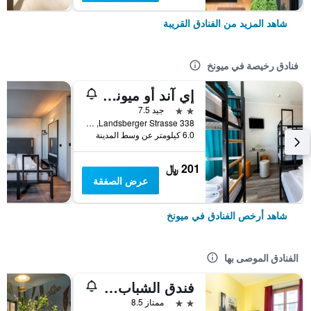
شاهد المزيد من الفنادق القريبة
فنادق رخيصة في ميونخ
إي آند أو ميونيخ لايم
2 نجمتين
جيد 7.5
Landsberger Strasse 338, ميونخ, بافاريا, ألمانيا
6.0 كيلومتر عن وسط المدينة
201 ﷼
عرض الصفقة
شاهد أرخص الفنادق في ميونخ
الفنادق الموصى بها
فندق الشباب يورو ميونيخ
2 نجمتين
ممتاز 8.5