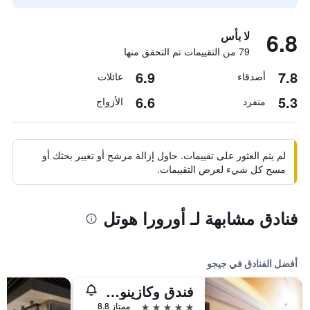
6.8
لا بأس
79 من التقييمات تم التحقق منها
6.9
7.8
أصدقاء
عائلات
6.6
5.3
منفرد
الأزواج
لم يتم العثور على تقييمات. حاول إزالة مرشح أو تغيير بحثك أو
مسح كل شيء لعرض التقييمات.
فنادق مشابهة لـ أورورا هوتل
أفضل الفنادق في جيجو
فندق وكازينو جيجو صن
5 نجوم
ممتاز 8.8