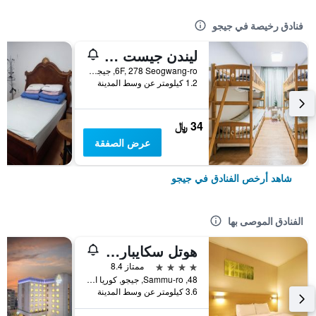
فنادق رخيصة في جيجو
ليندن جيست هاوس
6F, 278 Seogwang-ro, جيجو, كوريا الجنوبية
1.2 كيلومتر عن وسط المدينة
34 ﷼
عرض الصفقة
شاهد أرخص الفنادق في جيجو
الفنادق الموصى بها
هوتل سكايبارك جيجو 1
4 نجوم
ممتاز 8.4
48, Sammu-ro, جيجو, كوريا الجنوبية
3.6 كيلومتر عن وسط المدينة