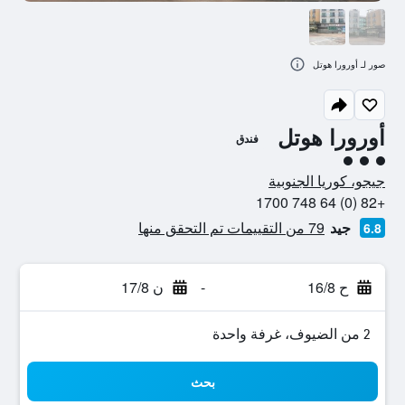
صور لـ أورورا هوتل
أورورا هوتل
فندق
تقييم فئة 3
جيجو، كوريا الجنوبية
+82 (0) 64 748 1700
جيد
79 من التقييمات تم التحقق منها
6.8
ح 16/8
-
ن 17/8
2 من الضيوف، غرفة واحدة
بحث