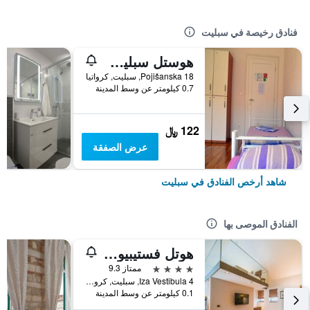
فنادق رخيصة في سبليت
هوستل سبليت باكباكرز 2
Pojišanska 18, سبليت, كرواتيا
0.7 كيلومتر عن وسط المدينة
122 ﷼
عرض الصفقة
شاهد أرخص الفنادق في سبليت
الفنادق الموصى بها
هوتل فستيبيول بالاس
4 نجوم
ممتاز 9.3
Iza Vestibula 4, سبليت, كرواتيا
0.1 كيلومتر عن وسط المدينة