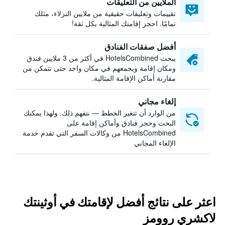
الملايين من التعليقات
تقييمات وتعليقات حقيقية من ملايين النزلاء، مثلك
تمامًا. احجز إقامتك المثالية بكل ثقة!
أفضل صفقات الفنادق
يبحث HotelsCombined في أكثر من 3 ملايين فندق
ومكان إقامة ويجمعهم في مكان واحد حتى تتمكن من
مقارنة أماكن الإقامة المثالية.
إلغاء مجاني
من الوارد أن تتغير الخطط — نتفهم ذلك. ولهذا يمكنك
البحث وحجز فنادق وأماكن إقامة على
HotelsCombined من وكالات السفر التي تقدم خدمة
الإلغاء المجاني
اعثر على نتائج أفضل لإقامتك في أوثينتك
لاكشري روومز