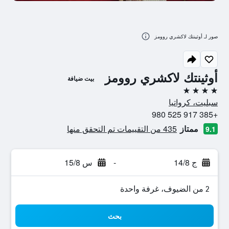
صور لـ أوثينتك لاكشري روومز
أوثينتك لاكشري روومز
بيت ضيافة
4 نجوم
سبليت، كرواتيا
+385 917 525 980
ممتاز
435 من التقييمات تم التحقق منها
9.1
ج 14/8
-
س 15/8
2 من الضيوف، غرفة واحدة
بحث