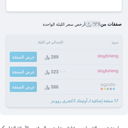
صفقات من
289 ﷼
/
أرخص سعر الليلة الواحدة
مزود
الإجمالي في الليلة
289 ﷼
عرض الصفقة
323 ﷼
عرض الصفقة
586 ﷼
عرض الصفقة
17 صفقة إضافية لـ أوثينتك لاكشري روومز
لمحة عن
التقييمات
فنادق مشابهة
الموقع
الأسئلة الشائعة