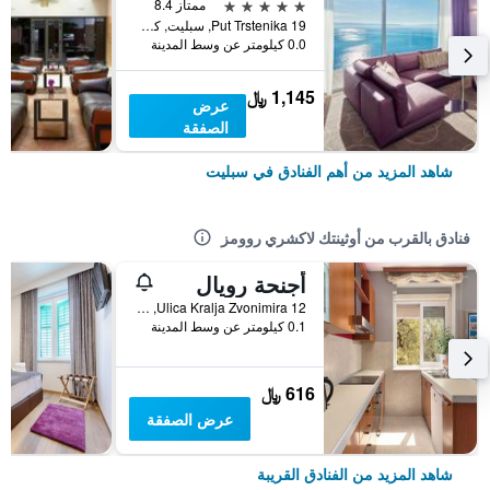
5 نجوم
ممتاز 8.4
Put Trstenika 19, سبليت, كرواتيا
0.0 كيلومتر عن وسط المدينة
1,145 ﷼
عرض
الصفقة
شاهد المزيد من أهم الفنادق في سبليت
فنادق بالقرب من أوثينتك لاكشري روومز
أجنحة رويال
Ulica Kralja Zvonimira 12, سبليت, كرواتيا
0.1 كيلومتر عن وسط المدينة
616 ﷼
عرض الصفقة
شاهد المزيد من الفنادق القريبة