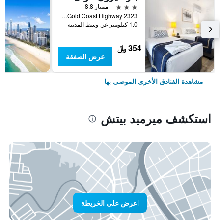
3 نجوم
ممتاز 8.8
2323 Gold Coast Highway, ميرميد بيتش, QLD, أستراليا
1.0 كيلومتر عن وسط المدينة
354 ﷼
عرض الصفقة
مشاهدة الفنادق الأخرى الموصى بها
استكشف ميرميد بيتش
اعرض على الخريطة