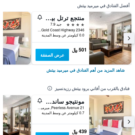
أفضل الفنادق في ميرميد بيتش
منتجع ترتل بيتش
4 نجوم
جيد 7.9
2346 Gold Coast Highway, ميرميد بيتش, QLD, أستراليا
0.0 كيلومتر عن وسط المدينة
501 ﷼
عرض الصفقة
شاهد المزيد من أهم الفنادق في ميرميد بيتش
فنادق بالقرب من أفاني برود بيتش رزيدنسيز
مونتيجو ساندز ريزورت
21 Peerless Avenue, ميرميد بيتش, QLD, أستراليا
0.7 كيلومتر عن وسط المدينة
439 ﷼