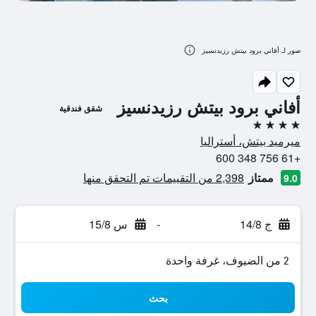
صور لـ أفاني برود بيتش رزيدنسيز
أفاني برود بيتش رزيدنسيز
شقق فندقية
4 نجوم
ميرميد بيتش، أستراليا
+61 756 348 600
ممتاز
2,398 من التقييمات تم التحقق منها
9.0
ج 14/8
-
س 15/8
2 من الضيوف، غرفة واحدة
بحث