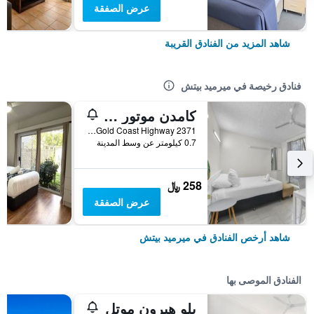
عرض الصفقة
شاهد المزيد من الفنادق القريبة
فنادق رخيصة في ميرميد بيتش
كامدن موتور إن
2371 Gold Coast Highway, ميرميد بيتش, QLD, أستراليا
0.7 كيلومتر عن وسط المدينة
258 ﷼
عرض الصفقة
شاهد أرخص الفنادق في ميرميد بيتش
الفنادق الموصى بها
بلو هيرون موتل