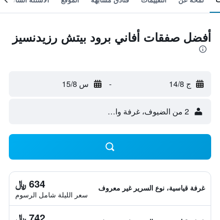
أفضل صفقات أفاني برود بيتش رزيدنسيز
ج 14/8
-
س 15/8
2 من الضيوف، غرفة واحدة
634 ﷼
غرفة قياسية، نوع السرير غير معروف
سعر الليلة شامل الرسوم
742 ﷼