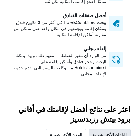
تمامًا. احجز إقامتك المثالية بكل ثقة!
أفضل صفقات الفنادق
يبحث HotelsCombined في أكثر من 3 ملايين فندق
ومكان إقامة ويجمعهم في مكان واحد حتى تتمكن من
مقارنة أماكن الإقامة المثالية.
إلغاء مجاني
من الوارد أن تتغير الخطط — نتفهم ذلك. ولهذا يمكنك
البحث وحجز فنادق وأماكن إقامة على
HotelsCombined من وكالات السفر التي تقدم خدمة
الإلغاء المجاني
اعثر على نتائج أفضل لإقامتك في أفاني
برود بيتش رزيدنسيز
البلدان الأكثر شعبية
المدن الأكثر شعبية