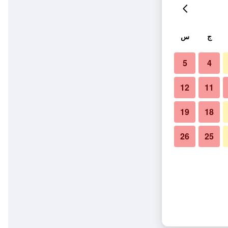
ج
س
5
4
12
11
19
18
26
25