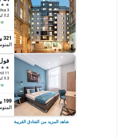
4 نجوم
nhaz Utca 3
0.2 كيلومتر عن وسط المدينة
321 ﷼
المتوس
فول
3 نجوم
án Körút 11
0.3 كيلومتر عن وسط المدينة
199 ﷼
المتوس
شاهد المزيد من الفنادق القريبة