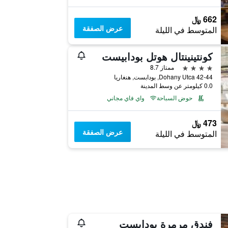
662 ﷼
عرض الصفقة
المتوسط في الليلة
كونتينينتال هوتل بودابيست
4 نجوم
ممتاز 8.7
Dohany Utca 42-44, بودابست, هنغاريا
0.0 كيلومتر عن وسط المدينة
حوض السباحة
واي فاي مجاني
473 ﷼
عرض الصفقة
المتوسط في الليلة
فندق مرمرة بودابست