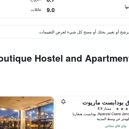
9.0
عائلات
ة مرشح أو تغيير بحثك أو مسح كل شيء لعرض التقييمات.
دق مشابهة لـ ue Hostel and Apartments
ق بودابست ماريوت
ممتاز 8.9
Apaczai Csere , بودابست, هنغاريا
واي فاي مجاني