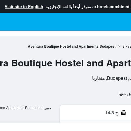
ar.hotelscombined
متوفر أيضاً باللغة الإنجليزية.
Visit site in English
Aventura Boutique Hostel and Apartments Budapest
8,79
ra Boutique Hostel and Apar
صور لـ Aventura Boutique Hostel and Apartments Budapest
ج 14/8