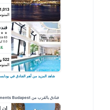
1,013 ﷼
المتوس
فند
5 نجوم
Dob Utca 63., 
0.0 كيلومتر عن وسط المدينة
522 ﷼
المتوس
شاهد المزيد من أهم الفنادق في بوداب
فنادق بالقرب من Aventura Boutique Hostel and Apartments Budapest
إن 