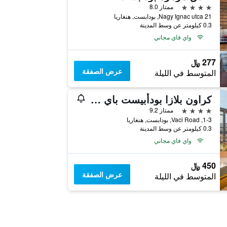
4 نجوم
ممتاز 8.0
Nagy Ignac utca 21, بودابست, هنغاريا
0.3 كيلومتر عن وسط المدينة
واي فاي مجاني
277 ﷼
عرض الصفقة
المتوسط في الليلة
كراون بلازا بودأبيست باي آيتش جي
4 نجوم
ممتاز 9.2
1-3, Vaci Road, بودابست, هنغاريا
0.3 كيلومتر عن وسط المدينة
واي فاي مجاني
450 ﷼
عرض الصفقة
المتوسط في الليلة