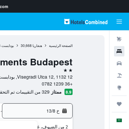
.com
رحلات طيران
الصفحة الرئيسية
هنغاريا
30,668
بودابست
3
فنادق
tments Budapest
سيارات
2 نجمتين
حزم العروض
12 Visegradi Utca 12, 1132, بودابست, Budapest, هنغاريا
+36 1239 0782
استكشاف
ممتاز
329 من التقييمات تم التحقق منها
8.9
رحلات
خ 13/8
-
العَرَبِيَّة
2 من الضيوف، غرفة واحدة