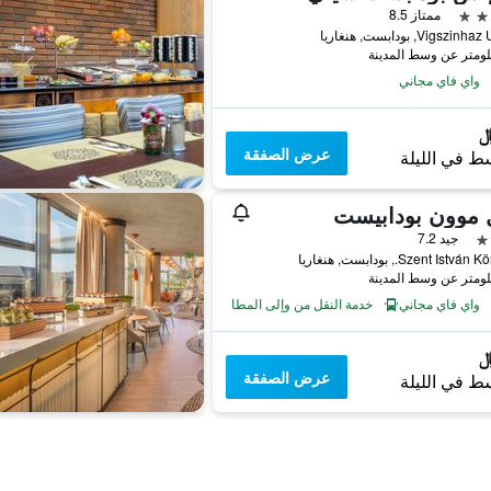
ممتاز 8.5
Vigszi, بودابست, هنغاريا
واي فاي مجاني
عرض الصفقة
ط في الليلة
 موون بودابيست
جيد 7.2
Szent Istv., بودابست, هنغاريا
واي فاي مجاني
خدمة النقل من وإلى المطار
عرض الصفقة
ط في الليلة