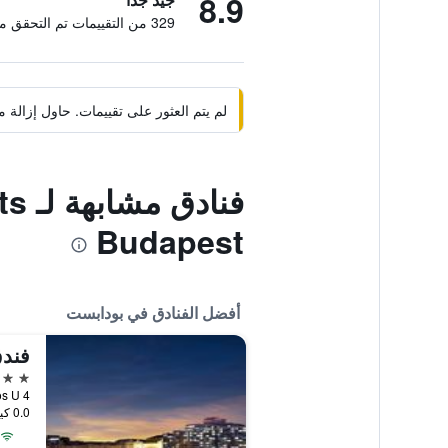
8.9
329 من التقييمات تم التحقق منها
لم يتم العثور على تقييمات. حاول إزال
فنا
Budapest
أفضل الفنادق في بودابست
فند
5 نجوم
Janos U 4
0.0 كيلومتر عن وسط المدينة