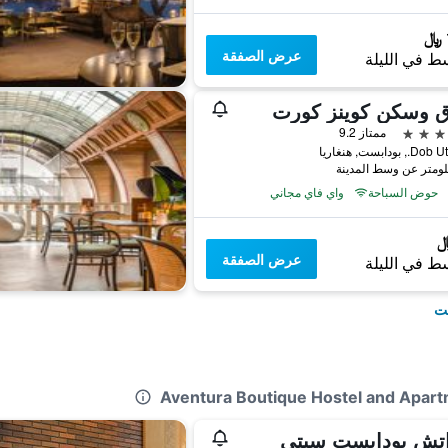
عرض الصفقة
ط في الليلة
ق وسكن كوينز كورت
ممتاز 9.2
بودابست, هنغاريا
حوض السباحة
واي فاي مجاني
عرض الصفقة
ط في الليلة
ست
إتش بودابست سيتي