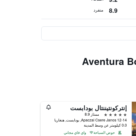
8.9
منفرد
Aventura Boutiq
إنتركونتيننتال بودابست
5 نجوم
ممتاز 8.9
Apaczai Csere Janos 12-14, بودابست, هنغاريا
0.0 كيلومتر عن وسط المدينة
حوض السباحة
واي فاي مجاني