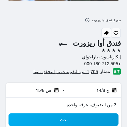
صور لـ فندق أوا ريزورت
فندق أوا ريزورت
منتجع
4 نجوم
إنكارناسون، باراجواي
+595 712 180 000
ممتاز
1,705 من التقييمات تم التحقق منها
8.7
ج 14/8
-
س 15/8
2 من الضيوف، غرفة واحدة
بحث