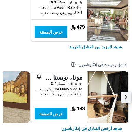
3 نجوم
ممتاز 8.9
Avda Costanera Padre Bolik 999, إنكارناسون, باراجواي
3.1 كيلومتر عن وسط المدينة
479 ﷼
عرض الصفقة
شاهد المزيد من الفنادق القريبة
فنادق رخيصة في إنكارناسون
هوتل بويستا ديل سول
3 نجوم
ممتاز 8.7
14 de Mayo N 44, إنكارناسون, باراجواي
0.6 كيلومتر عن وسط المدينة
193 ﷼
عرض الصفقة
شاهد أرخص الفنادق في إنكارناسون