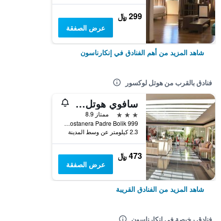
299 ﷼
عرض الصفقة
شاهد المزيد من أهم الفنادق في إنكارناسون
فنادق بالقرب من هوتل لوكسور
سافوي هوتل إنكارناسيون
3 نجوم
ممتاز 8.9
Avda Costanera Padre Bolik 999, إنكارناسون, باراجواي
2.3 كيلومتر عن وسط المدينة
473 ﷼
عرض الصفقة
شاهد المزيد من الفنادق القريبة
فنادق رخيصة في إنكارناسون