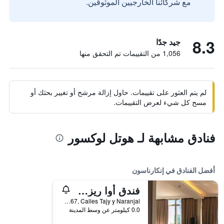
مع شركائنا الخارجيين الموثوقين.
8.3
جيد جدًا
1,056 من التقييمات تم التحقق منها
لم يتم العثور على تقييمات. حاول إزالة مرشح أو تغيير بحثك أو
مسح كل شيء لعرض التقييمات.
فنادق مشابهة لـ هوتل لوكسور
أفضل الفنادق في إنكارناسون
فندق أوا ريزورت
Ruta 1 Km 367, Calles Tajy y Naranjal, إنكارناسون, باراجواي
0.0 كيلومتر عن وسط المدينة