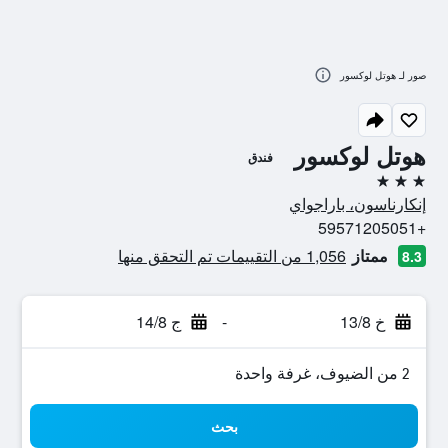
صور لـ هوتل لوكسور
هوتل لوكسور
فندق
3 نجوم
إنكارناسون، باراجواي
+59571205051
ممتاز
1,056 من التقييمات تم التحقق منها
8.3
خ 13/8
-
ج 14/8
2 من الضيوف، غرفة واحدة
بحث