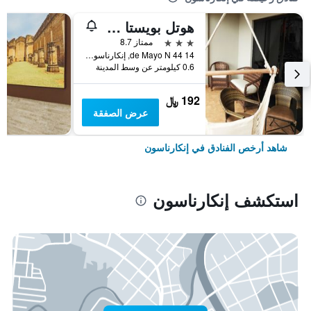
هوتل بويستا ديل سول
3 نجوم
ممتاز 8.7
14 de Mayo N 44, إنكارناسون, باراجواي
0.6 كيلومتر عن وسط المدينة
192 ﷼
عرض الصفقة
شاهد أرخص الفنادق في إنكارناسون
استكشف إنكارناسون