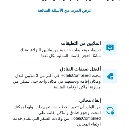
عرض المزيد من الأسئلة الشائعة
الملايين من التعليقات
تقييمات وتعليقات حقيقية من ملايين النزلاء، مثلك
تمامًا. احجز إقامتك المثالية بكل ثقة!
أفضل صفقات الفنادق
يبحث HotelsCombined في أكثر من 3 ملايين فندق
ومكان إقامة ويجمعهم في مكان واحد حتى تتمكن من
مقارنة أماكن الإقامة المثالية.
إلغاء مجاني
من الوارد أن تتغير الخطط — نتفهم ذلك. ولهذا يمكنك
البحث وحجز فنادق وأماكن إقامة على
HotelsCombined من وكالات السفر التي تقدم خدمة
الإلغاء المجاني