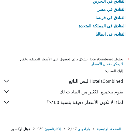
الفنادق في البحرين
الفنادق في مصر
الفنادق في فرنسا
الفنادق في المملكة المتحدة
الفنادق في إيطاليا
الفنادق في تايلاند
*
يحاول HotelsCombined بشكل دائم الحصول على الأسعار الدقيقة، ولكن
لا يمكن ضمان الأسعار
.
إليك السبب:
HotelsCombined ليس البائع
نقوم بتجميع الكثير من البيانات لك
لماذا لا تكون الأسعار دقيقة بنسبة 100٪؟
الصفحة الرئيسية
باراجواي
2,117
إنكارناسون
259
هوتل لوكسور