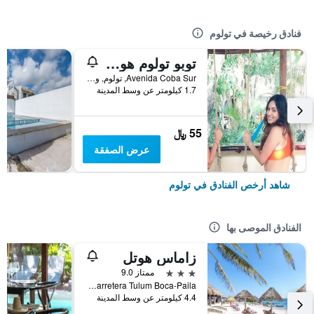
فنادق رخيصة في تولوم
توبو تولوم هوستل - يونيك ستاي
Avenida Coba Sur, تولوم, ولاية كينتانا رو, المكسيك
1.7 كيلومتر عن وسط المدينة
55 ﷼
عرض الصفقة
شاهد أرخص الفنادق في تولوم
الفنادق الموصى بها
زاماس هوتل
3 نجوم
ممتاز 9.0
Km 5 Carretera Tulum Boca-Paila, تولوم, ولاية كينتانا رو, المكسيك
4.4 كيلومتر عن وسط المدينة