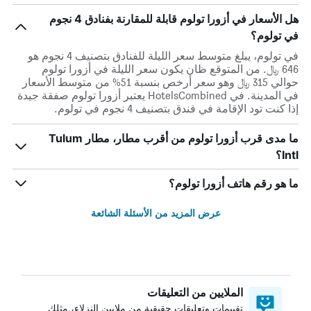
هل الأسعار في أزورا تولوم قابلة للمقارنة بفنادق 4 نجوم
في تولوم؟
في تولوم، يبلغ متوسط ​​سعر الليلة للفنادق بتصنيف 4 نجوم هو
646 ﷼. من المتوقع ظان يكون سعر الليلة في أزورا تولوم
حوالي 315 ﷼ وهو سعر أرخص بنسبة 51% من متوسط الأسعار
في المدينة. في HotelsCombined يعتبر أزورا تولوم صفقة جيدة
إذا كنت تود الإقامة في فندق بتصنيف 4 نجوم في تولوم.
ما مدى قرب أزورا تولوم من أقرب مطار، مطار Tulum
Intl؟
ما هو رقم هاتف أزورا تولوم؟
عرض المزيد من الأسئلة الشائعة
الملايين من التعليقات
تقييمات وتعليقات حقيقية من ملايين النزلاء، مثلك