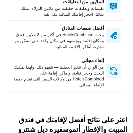
الملايين من التعليقات
تقييمات وتعليقات حقيقية من ملايين النزلاء، مثلك
تمامًا. احجز إقامتك المثالية بكل ثقة!
أفضل صفقات الفنادق
يبحث HotelsCombined في أكثر من 3 ملايين فندق
ومكان إقامة ويجمعهم في مكان واحد حتى تتمكن من
مقارنة أماكن الإقامة المثالية.
إلغاء مجاني
من الوارد أن تتغير الخطط — نتفهم ذلك. ولهذا يمكنك
البحث وحجز فنادق وأماكن إقامة على
HotelsCombined من وكالات السفر التي تقدم خدمة
الإلغاء المجاني
اعثر على نتائج أفضل لإقامتك في فندق
المبيت والإفطار أتموسفيره ديل شنترو