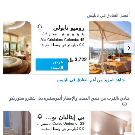
أفضل الفنادق في نابليس
روميو نابولي
5 نجوم
ممتاز 8.6
Via Cristoforo Colombo 45, نابليس, مقاطعة نابولي, إيطاليا
0.0 كيلومتر عن وسط المدينة
3,722 ﷼
عرض
الصفقة
شاهد المزيد من أهم الفنادق في نابليس
فنادق بالقرب من فندق المبيت والإفطار أتموسفيره ديل شنترو ستوريكو
بي إيتاليان بوفيو فلاتس
Corso Umberto I 23, نابليس, مقاطعة نابولي, إيطاليا
0.0 كيلومتر عن وسط المدينة