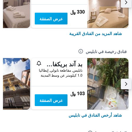
330 ﷼
عرض الصفقة
شاهد المزيد من الفنادق القريبة
فنادق رخيصة في نابليس
بد آند بريكفاست ميراجليا
نابليس, مقاطعة نابولي, إيطاليا
1.0 كيلومتر عن وسط المدينة
103 ﷼
عرض الصفقة
شاهد أرخص الفنادق في نابليس