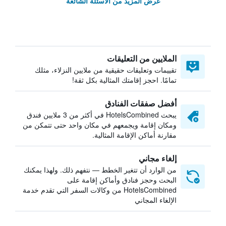
عرض المزيد من الأسئلة الشائعة
الملايين من التعليقات
تقييمات وتعليقات حقيقية من ملايين النزلاء، مثلك
تمامًا. احجز إقامتك المثالية بكل ثقة!
أفضل صفقات الفنادق
يبحث HotelsCombined في أكثر من 3 ملايين فندق
ومكان إقامة ويجمعهم في مكان واحد حتى تتمكن من
مقارنة أماكن الإقامة المثالية.
إلغاء مجاني
من الوارد أن تتغير الخطط — نتفهم ذلك. ولهذا يمكنك
البحث وحجز فنادق وأماكن إقامة على
HotelsCombined من وكالات السفر التي تقدم خدمة
الإلغاء المجاني