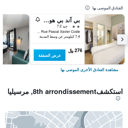
الفنادق الموصى بها
بي آند بي هوتل مارسي إستاك
2 نجمتين
جيد 7.2
Zac De Saumaty Séon - 1 Rue Pascal Xavier Coste, مرسيليا, إقليم بوش دو رون, فرنسا
7.4 كيلومتر عن وسط المدينة
276 ﷼
عرض الصفقة
مشاهدة الفنادق الأخرى الموصى بها
استكشف8th arrondissement, مرسيليا