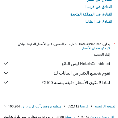
الفنادق في فرنسا
الفنادق في المملكة المتحدة
الفنادق في إيطاليا
الفنادق في تايلاند
*
يحاول HotelsCombined بشكل دائم الحصول على الأسعار الدقيقة، ولكن
لا يمكن ضمان الأسعار
.
إليك السبب:
HotelsCombined ليس البائع
نقوم بتجميع الكثير من البيانات لك
لماذا لا تكون الأسعار دقيقة بنسبة 100٪؟
الصفحة الرئيسية
فرنسا
552,112
منطقة بروفنس آلب كوت دازور
100,264
إقليم بوش دو رون
6,157
مرسيليا
3,288
بي آند بي هوتل مارسي بارك شانوت