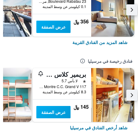
23 Boulevard Rabatau, مرسيليا, إقليم بوش دو رون, فرنسا
0.1 كيلومتر عن وسط المدينة
356 ﷼
عرض الصفقة
شاهد المزيد من الفنادق القريبة
فنادق رخيصة في مرسيليا
بريمير كلاس مارسيليه إيست - لا فالينتين
نجمة واحدة
لا بأس 5.7
117 Traverse De La Montre C.C. Grand V, مرسيليا, إقليم بوش دو رون, فرنسا
8.3 كيلومتر عن وسط المدينة
145 ﷼
عرض الصفقة
شاهد أرخص الفنادق في مرسيليا