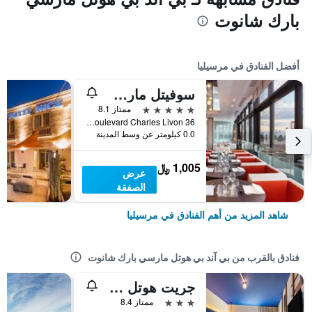
بارك شانوت
أفضل الفنادق في مرسيليا
سوفيتل مارسيي فيو- بور
5 نجوم
ممتاز 8.1
36 Boulevard Charles Livon, مرسيليا, إقليم بوش دو رون, فرنسا
0.0 كيلومتر عن وسط المدينة
1,005 ﷼
عرض
الصفقة
شاهد المزيد من أهم الفنادق في مرسيليا
فنادق بالقرب من بي آند بي هوتل مارسي بارك شانوت
جريت هوتل مارسييل بارك شانوت فيلودروم باي أكور
3 نجوم
ممتاز 8.4