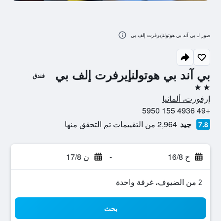
صور لـ بي آند بي هوتولنإيرفرت إلف بي
بي آند بي هوتولنإيرفرت إلف بي
فندق
2 نجمتين
إرفورت، ألمانيا
+49 4936 155 5950
جيد
2,964 من التقييمات تم التحقق منها
7.8
ح 16/8
-
ن 17/8
2 من الضيوف، غرفة واحدة
بحث