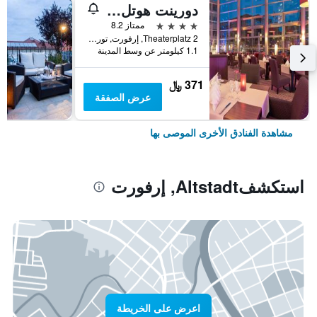
دورينت هوتل أم دوم إيرفورت
4 نجوم
ممتاز 8.2
Theaterplatz 2, إرفورت, تورنغن, ألمانيا
1.1 كيلومتر عن وسط المدينة
371 ﷼
عرض الصفقة
مشاهدة الفنادق الأخرى الموصى بها
استكشفAltstadt, إرفورت
اعرض على الخريطة