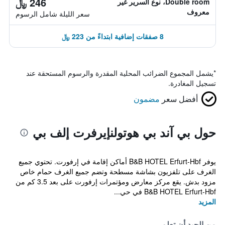
246 ﷼
Double room، نوع السرير غير
معروف
سعر الليلة شامل الرسوم
8 صفقات إضافية ابتداءً من 223 ﷼
*
يشمل المجموع الضرائب المحلية المقدرة والرسوم المستحقة عند
تسجيل المغادرة.
أفضل سعر
مضمون
حول بي آند بي هوتولنإيرفرت إلف بي
يوفر B&B HOTEL Erfurt-Hbf أماكن إقامة في إرفورت. تحتوي جميع
الغرف على تلفزيون بشاشة مسطحة وتضم جميع الغرف حمام خاص
مزود بدش. يقع مركز معارض ومؤتمرات إرفورت على بعد 3.5 كم من
B&B HOTEL Erfurt-Hbf في حي...
المزيد
من الجيد أن تعلم