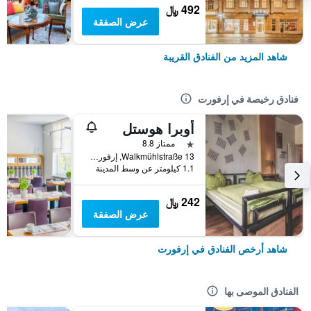
492 ﷼
عرض الصفقة
شاهد المزيد من الفنادق القريبة
فنادق رخيصة في إرفورت
أوبرا هوستل
نجمة واحدة
ممتاز 8.8
Walkmühlstraße 13, إرفورت, تورنغن, ألمانيا
1.1 كيلومتر عن وسط المدينة
242 ﷼
عرض الصفقة
شاهد أرخص الفنادق في إرفورت
الفنادق الموصى بها