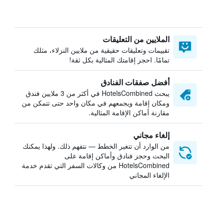
الملايين من التعليقات
تقييمات وتعليقات حقيقية من ملايين النزلاء، مثلك
تمامًا. احجز إقامتك المثالية بكل ثقة!
أفضل صفقات الفنادق
يبحث HotelsCombined في أكثر من 3 ملايين فندق
ومكان إقامة ويجمعهم في مكان واحد حتى تتمكن من
مقارنة أماكن الإقامة المثالية.
إلغاء مجاني
من الوارد أن تتغير الخطط — نتفهم ذلك. ولهذا يمكنك
البحث وحجز فنادق وأماكن إقامة على
HotelsCombined من وكالات السفر التي تقدم خدمة
الإلغاء المجاني