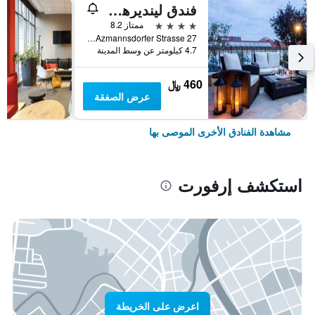
فندق لينديرهوف إرفورت
4 نجوم
ممتاز 8.2
Azmannsdorfer Strasse 27, إرفورت, تورنغن, ألمانيا
4.7 كيلومتر عن وسط المدينة
460 ﷼
عرض الصفقة
مشاهدة الفنادق الأخرى الموصى بها
استكشف إرفورت
اعرض على الخريطة