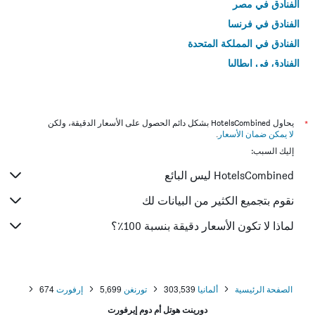
الفنادق في مصر
الفنادق في فرنسا
الفنادق في المملكة المتحدة
الفنادق في إيطاليا
الفنادق في تايلاند
*
يحاول HotelsCombined بشكل دائم الحصول على الأسعار الدقيقة، ولكن
لا يمكن ضمان الأسعار
.
إليك السبب:
HotelsCombined ليس البائع
نقوم بتجميع الكثير من البيانات لك
لماذا لا تكون الأسعار دقيقة بنسبة 100٪؟
الصفحة الرئيسية
ألمانيا
303,539
تورنغن
5,699
إرفورت
674
دورينت هوتل أم دوم إيرفورت