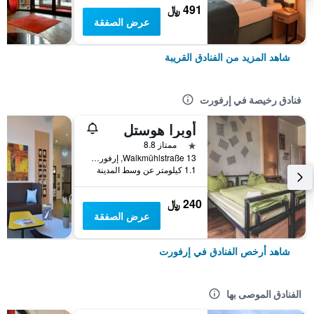
491 ﷼
عرض الصفقة
شاهد المزيد من الفنادق القريبة
فنادق رخيصة في إرفورت
أوبرا هوستل
نجمة واحدة
ممتاز 8.8
Walkmühlstraße 13, إرفورت, تورنغن, ألمانيا
1.1 كيلومتر عن وسط المدينة
240 ﷼
عرض الصفقة
شاهد أرخص الفنادق في إرفورت
الفنادق الموصى بها