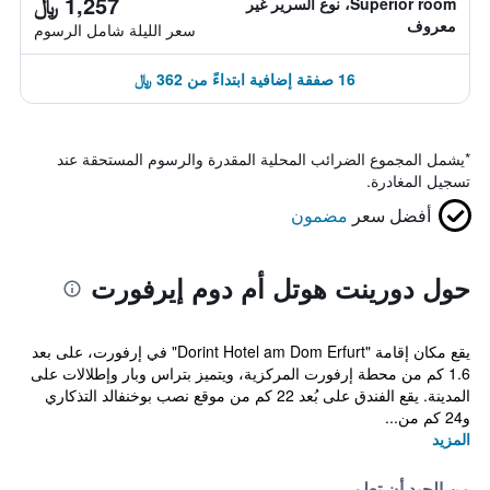
1,257 ﷼
Superior room، نوع السرير غير
معروف
سعر الليلة شامل الرسوم
16 صفقة إضافية ابتداءً من 362 ﷼
*
يشمل المجموع الضرائب المحلية المقدرة والرسوم المستحقة عند
تسجيل المغادرة.
أفضل سعر
مضمون
حول دورينت هوتل أم دوم إيرفورت
يقع مكان إقامة "Dorint Hotel am Dom Erfurt" في إرفورت، على بعد
1.6 كم من محطة إرفورت المركزية، ويتميز بتراس وبار وإطلالات على
المدينة. يقع الفندق على بُعد 22 كم من موقع نصب بوخنفالد التذكاري
و24 كم من...
المزيد
من الجيد أن تعلم