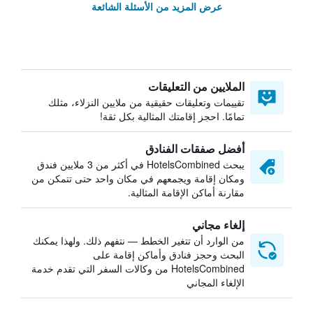
عرض المزيد من الأسئلة الشائعة
الملايين من التعليقات
تقييمات وتعليقات حقيقية من ملايين النزلاء، مثلك
تمامًا. احجز إقامتك المثالية بكل ثقة!
أفضل صفقات الفنادق
يبحث HotelsCombined في أكثر من 3 ملايين فندق
ومكان إقامة ويجمعهم في مكان واحد حتى تتمكن من
مقارنة أماكن الإقامة المثالية.
إلغاء مجاني
من الوارد أن تتغير الخطط — نتفهم ذلك. ولهذا يمكنك
البحث وحجز فنادق وأماكن إقامة على
HotelsCombined من وكالات السفر التي تقدم خدمة
الإلغاء المجاني