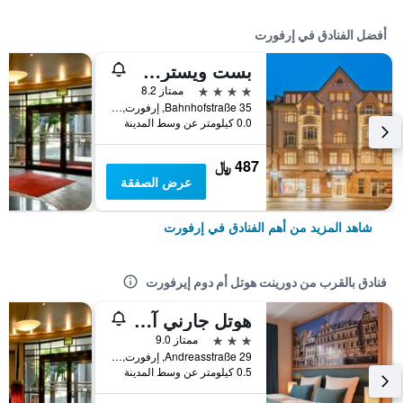
أفضل الفنادق في إرفورت
بست ويسترن بلاس هوتل أكسلسيور
4 نجوم
ممتاز 8.2
Bahnhofstraße 35, إرفورت, تورنغن, ألمانيا
0.0 كيلومتر عن وسط المدينة
487 ﷼
عرض الصفقة
شاهد المزيد من أهم الفنادق في إرفورت
فنادق بالقرب من دورينت هوتل أم دوم إيرفورت
هوتل جارني آم دومبلاتس
3 نجوم
ممتاز 9.0
Andreasstraße 29, إرفورت, تورنغن, ألمانيا
0.5 كيلومتر عن وسط المدينة