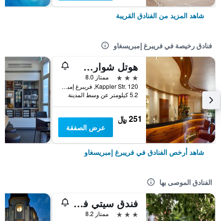
شاهد المزيد من الفنادق القريبة
فنادق رخيصة في فريبرغ إمبريسغاو
هوتل شوارس لفين فرايبورج
3 نجوم
ممتاز 8.0
Kappler Str. 120, فريبرغ إمبريسغاو, بادن - فورتمبيرغ, ألمانيا
5.2 كيلومتر عن وسط المدينة
251 ﷼
عرض الصفقة
شاهد أرخص الفنادق في فريبرغ إمبريسغاو
الفنادق الموصى بها
فندق سيتي فرايبورغ
3 نجوم
ممتاز 8.2