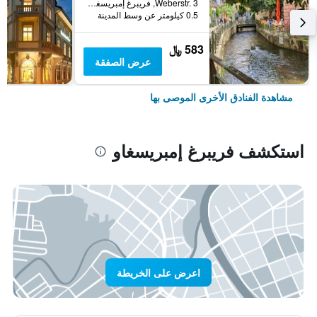
Weberstr. 3, فريبرغ إمبريسغاو, بادن - فورتمبيرغ, ألمانيا
0.5 كيلومتر عن وسط المدينة
583 ﷼
عرض الصفقة
مشاهدة الفنادق الأخرى الموصى بها
استكشف فريبرغ إمبريسغاو
اعرض على الخريطة