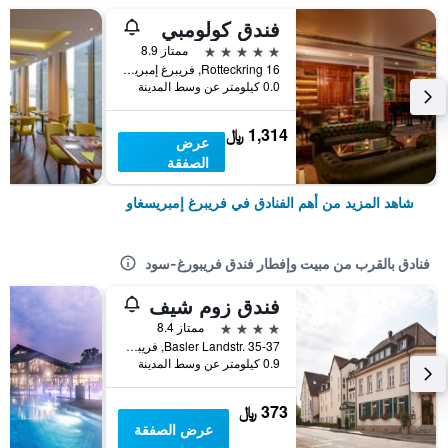
فندق كولومبي
5 نجوم
ممتاز 8.9
Rotteckring 16, فريبرغ إمبريسغاو, بادن - فورتمبيرغ, ألمانيا
0.0 كيلومتر عن وسط المدينة
1,314 ﷼
عرض
الصفقة
شاهد المزيد من أهم الفنادق في فريبرغ إمبريسغاو
فنادق بالقرب من مبيت وإفطار فندق فريبورغ-سود
فندق زوم شيف
4 نجوم
ممتاز 8.4
Basler Landstr. 35-37, فريبرغ إمبريسغاو, بادن - فورتمبيرغ, ألمانيا
0.9 كيلومتر عن وسط المدينة
373 ﷼
عرض الصفقة