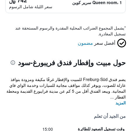
Queen room، 1 سرير كوين
سعر الليلة شامل الرسوم
*
يشمل المجموع الضرائب المحلية المقدرة والرسوم المستحقة عند
تسجيل المغادرة.
أفضل سعر
مضمون
حول مبيت وإفطار فندق فريبورغ-سود
يضم فندق Freiburg-Süd للمبيت والإفطار غرفًا مكيفة ومزودة بنوافذ
عازلة للصوت، ويوفر كذلك مواقف مجانية للسيارات وخدمة الواي فاي
المجانية. ويبعد الفندق أقل من 5 كم عن مدينة فرايبورغ القديمة ومحطة
القطار ...
المزيد
من الجيد أن تعلم
15:00
وقت تسجيل الصعود للطائرة