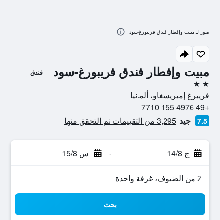
صور لـ مبيت وإفطار فندق فريبورغ-سود
مبيت وإفطار فندق فريبورغ-سود
فندق
2 نجمتين
فريبرغ إمبريسغاو، ألمانيا
+49 4976 155 7710
جيد
3,295 من التقييمات تم التحقق منها
7.5
ج 14/8
-
س 15/8
2 من الضيوف، غرفة واحدة
بحث