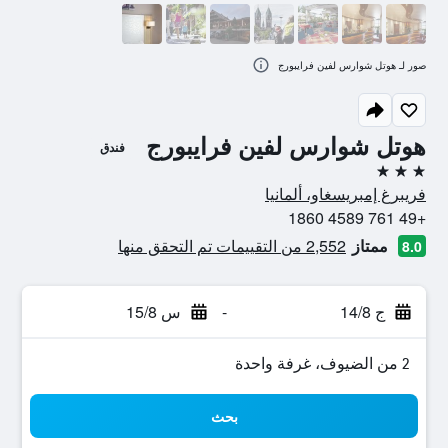
صور لـ هوتل شوارس لفين فرايبورج
هوتل شوارس لفين فرايبورج
فندق
3 نجوم
فريبرغ إمبريسغاو، ألمانيا
+49 761 4589 1860
ممتاز
2,552 من التقييمات تم التحقق منها
8.0
ج 14/8
-
س 15/8
2 من الضيوف، غرفة واحدة
بحث