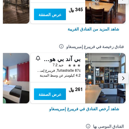
345 ﷼
عرض الصفقة
شاهد المزيد من الفنادق القريبة
فنادق رخيصة في فريبرغ إمبريسغاو
بي آند بي هوتول فرايبورج نورد
3 نجوم
جيد 7.2
Tullastraße 87c, فريبرغ إمبريسغاو, بادن - فورتمبيرغ, ألمانيا
4.2 كيلومتر عن وسط المدينة
261 ﷼
عرض الصفقة
شاهد أرخص الفنادق في فريبرغ إمبريسغاو
الفنادق الموصى بها