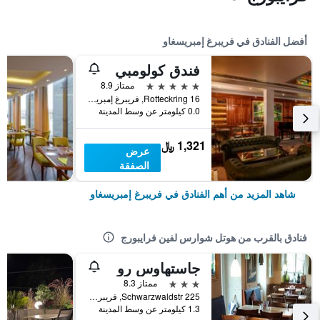
أفضل الفنادق في فريبرغ إمبريسغاو
فندق كولومبي
5 نجوم
ممتاز 8.9
Rotteckring 16, فريبرغ إمبريسغاو, بادن - فورتمبيرغ, ألمانيا
0.0 كيلومتر عن وسط المدينة
1,321 ﷼
عرض
الصفقة
شاهد المزيد من أهم الفنادق في فريبرغ إمبريسغاو
فنادق بالقرب من هوتل شوارس لفين فرايبورج
جاستهاوس رو
3 نجوم
ممتاز 8.3
Schwarzwaldstr 225, فريبرغ إمبريسغاو, بادن - فورتمبيرغ, ألمانيا
1.3 كيلومتر عن وسط المدينة