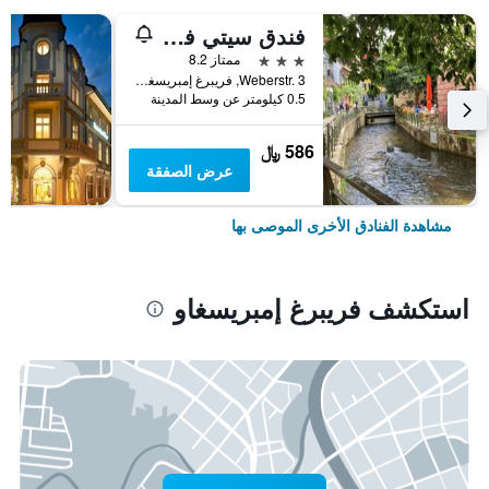
فندق سيتي فرايبورغ
3 نجوم
ممتاز 8.2
Weberstr. 3, فريبرغ إمبريسغاو, بادن - فورتمبيرغ, ألمانيا
0.5 كيلومتر عن وسط المدينة
586 ﷼
عرض الصفقة
مشاهدة الفنادق الأخرى الموصى بها
استكشف فريبرغ إمبريسغاو