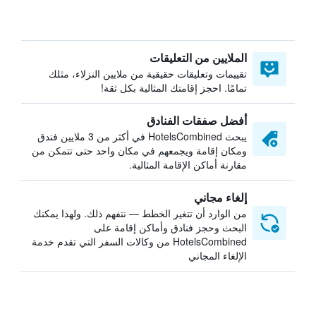
الملايين من التعليقات
تقييمات وتعليقات حقيقية من ملايين النزلاء، مثلك
تمامًا. احجز إقامتك المثالية بكل ثقة!
أفضل صفقات الفنادق
يبحث HotelsCombined في أكثر من 3 ملايين فندق
ومكان إقامة ويجمعهم في مكان واحد حتى تتمكن من
مقارنة أماكن الإقامة المثالية.
إلغاء مجاني
من الوارد أن تتغير الخطط — نتفهم ذلك. ولهذا يمكنك
البحث وحجز فنادق وأماكن إقامة على
HotelsCombined من وكالات السفر التي تقدم خدمة
الإلغاء المجاني