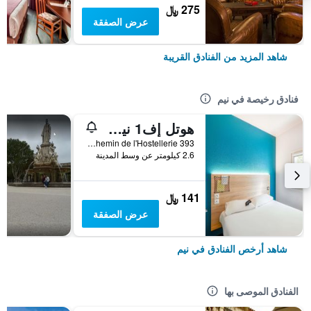
275 ﷼
عرض الصفقة
شاهد المزيد من الفنادق القريبة
فنادق رخيصة في نيم
هوتل إف1 نيم ويست
393 Chemin de l'Hostellerie, نيم, إقليم غارد, فرنسا
2.6 كيلومتر عن وسط المدينة
141 ﷼
عرض الصفقة
شاهد أرخص الفنادق في نيم
الفنادق الموصى بها