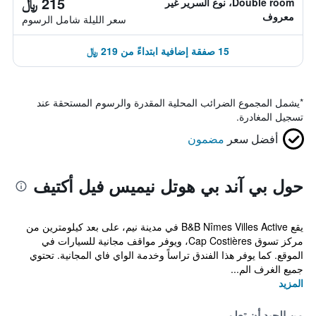
215 ﷼
Double room، نوع السرير غير
معروف
سعر الليلة شامل الرسوم
15 صفقة إضافية ابتداءً من 219 ﷼
*
يشمل المجموع الضرائب المحلية المقدرة والرسوم المستحقة عند
تسجيل المغادرة.
أفضل سعر
مضمون
حول بي آند بي هوتل نيميس فيل أكتيف
يقع B&B Nîmes Villes Active في مدينة نيم، على بعد كيلومترين من
مركز تسوق Cap Costières، ويوفر مواقف مجانية للسيارات في
الموقع. كما يوفر هذا الفندق تراساً وخدمة الواي فاي المجانية. تحتوي
جميع الغرف الم...
المزيد
من الجيد أن تعلم