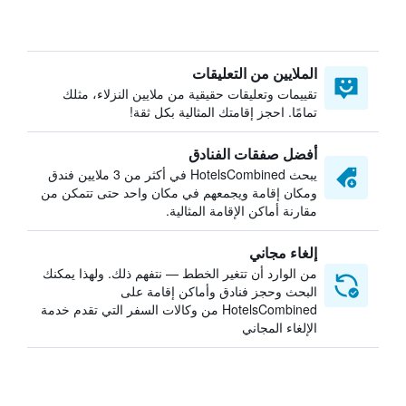
الملايين من التعليقات
تقييمات وتعليقات حقيقية من ملايين النزلاء، مثلك
تمامًا. احجز إقامتك المثالية بكل ثقة!
أفضل صفقات الفنادق
يبحث HotelsCombined في أكثر من 3 ملايين فندق
ومكان إقامة ويجمعهم في مكان واحد حتى تتمكن من
مقارنة أماكن الإقامة المثالية.
إلغاء مجاني
من الوارد أن تتغير الخطط — نتفهم ذلك. ولهذا يمكنك
البحث وحجز فنادق وأماكن إقامة على
HotelsCombined من وكالات السفر التي تقدم خدمة
الإلغاء المجاني