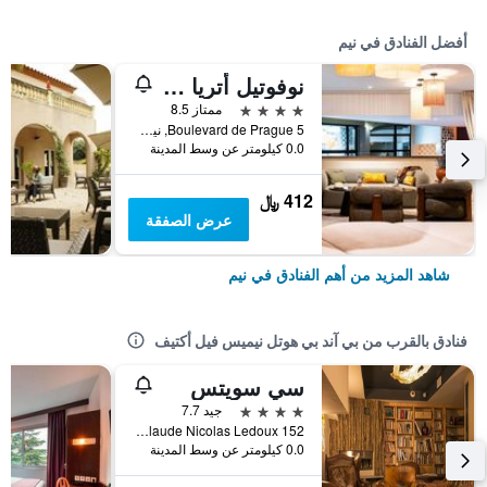
أفضل الفنادق في نيم
نوفوتيل أتريا نيم سنتر
4 نجوم
ممتاز 8.5
5 Boulevard de Prague, نيم, إقليم غارد, فرنسا
0.0 كيلومتر عن وسط المدينة
412 ﷼
عرض الصفقة
شاهد المزيد من أهم الفنادق في نيم
فنادق بالقرب من بي آند بي هوتل نيميس فيل أكتيف
سي سويتس
4 نجوم
جيد 7.7
152 Rue Claude Nicolas Ledoux, نيم, إقليم غارد, فرنسا
0.0 كيلومتر عن وسط المدينة