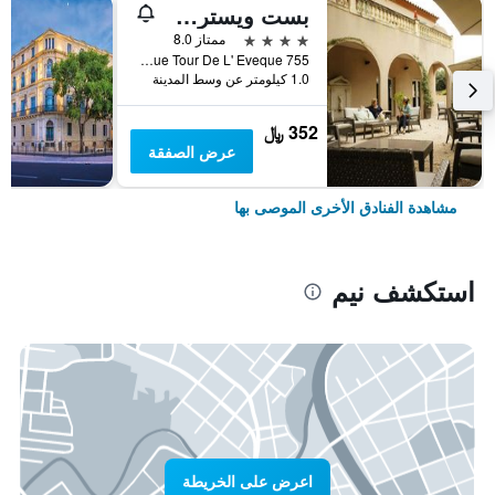
بست ويسترن لو أورانجيرى
4 نجوم
ممتاز 8.0
755 Rue Tour De L' Eveque, نيم, إقليم غارد, فرنسا
1.0 كيلومتر عن وسط المدينة
352 ﷼
عرض الصفقة
مشاهدة الفنادق الأخرى الموصى بها
استكشف نيم
اعرض على الخريطة