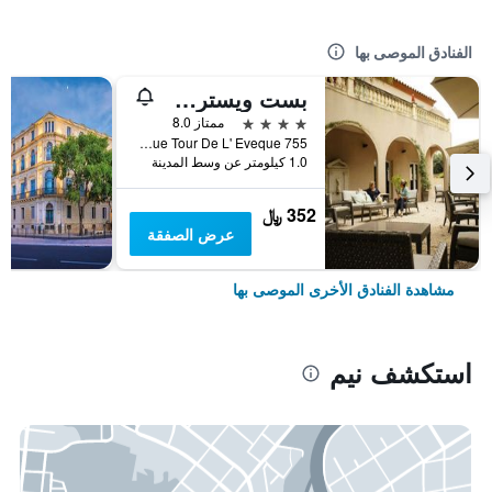
الفنادق الموصى بها
بست ويسترن لو أورانجيرى
4 نجوم
ممتاز 8.0
755 Rue Tour De L' Eveque, نيم, إقليم غارد, فرنسا
1.0 كيلومتر عن وسط المدينة
352 ﷼
عرض الصفقة
مشاهدة الفنادق الأخرى الموصى بها
استكشف نيم