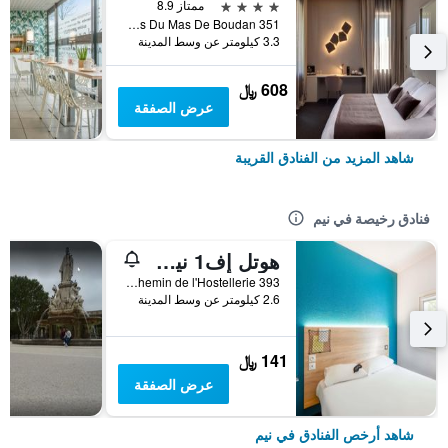
4 نجوم
ممتاز 8.9
351 Chemin Bas Du Mas De Boudan, نيم, إقليم غارد, فرنسا
3.3 كيلومتر عن وسط المدينة
608 ﷼
عرض الصفقة
شاهد المزيد من الفنادق القريبة
فنادق رخيصة في نيم
هوتل إف1 نيم ويست
393 Chemin de l'Hostellerie, نيم, إقليم غارد, فرنسا
2.6 كيلومتر عن وسط المدينة
141 ﷼
عرض الصفقة
شاهد أرخص الفنادق في نيم