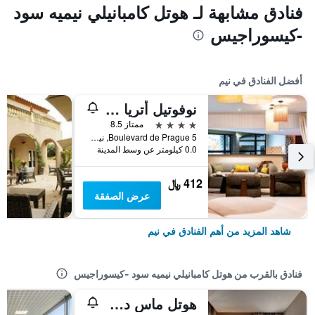
فنادق مشابهة لـ هوتل كامبانيلي نيميه سود
-كيسوراجيس
أفضل الفنادق في نيم
نوفوتيل أتريا نيم سنتر
4 نجوم
ممتاز 8.5
5 Boulevard de Prague, نيم, إقليم غارد, فرنسا
0.0 كيلومتر عن وسط المدينة
412 ﷼
عرض الصفقة
شاهد المزيد من أهم الفنادق في نيم
فنادق بالقرب من هوتل كامبانيلي نيميه سود -كيسوراجيس
هوتل ماس دي بودان