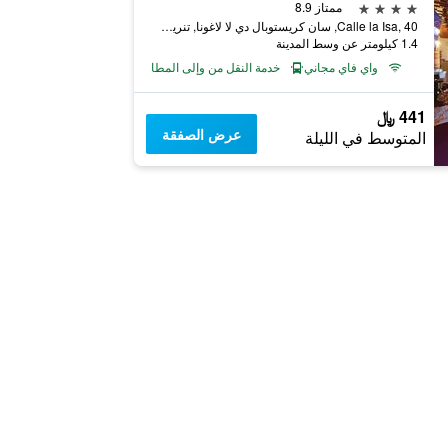
4 نجوم
ممتاز 8.9
Calle la Isa, 40, سان كريستوبال دي لا لاغونا, تنريف, أسبانيا
1.4 كيلومتر عن وسط المدينة
واي فاي مجاني
خدمة النقل من وإلى المطار
441 ﷼
عرض الصفقة
المتوسط في الليلة