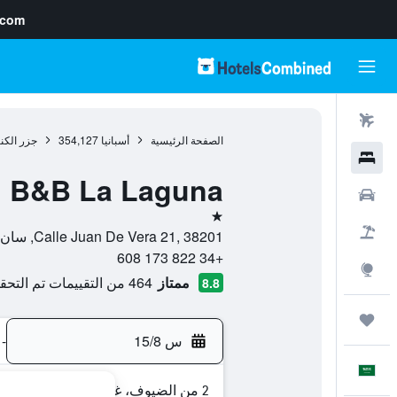
.com
رحلات طيران
الصفحة الرئيسية
أسبانيا
354,127
جزر الكن
فنادق
B&B La Laguna
سيارات
نجمة واحدة
حزم العروض
Calle Juan De Vera 21, 38201, سان كريستوبال دي لا لاغونا, تنريف, أسبانيا
+34 822 173 608
استكشاف
ممتاز
464 من التقييمات تم التحقق منها
8.8
رحلات
س 15/8
-
العَرَبِيَّة
2 من الضيوف، غرفة واحدة