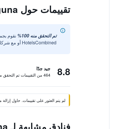
تقييمات حول B&B La Laguna
تم التحقق منه 100%
نقوم بجم
HotelsCombined أو مع شركائنا الخارجيين الموثوقين.
8.8
جيد جدًا
464 من التقييمات تم التحقق منها
لم يتم العثور على تقييمات. حاول إزال
فنادق مشابهة لـ B&B La Laguna