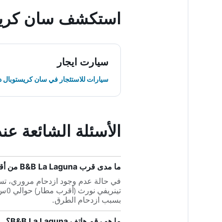
استكشف سان كريستو
سيارت ايجار
سيارات للاستئجار في سان كريستوبال دي 
الأسئلة الشائعة عند حجز guna
ما مدى قرب B&B La Laguna من أقرب مطار، مطار تينريفي نورث؟
بسبب ازدحام الطرق.
ما هو رقم هاتف B&B La Laguna؟