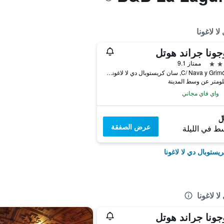
 لاغونا
وجونا جراند هوتل
ممتاز 9.1
C/ Nava y Grimón, 18, سان كريستوبال دي لا لاغونا, تنريف, أسبانيا
واي فاي مجاني
عرض الصفقة
ط في الليلة
ستوبال دي لا لاغونا
 لاغونا
وجونا جراند هوتل