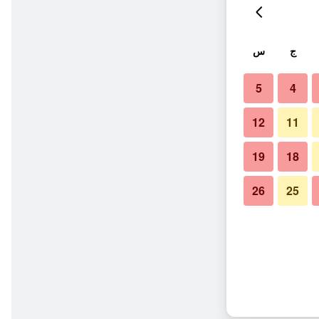
ج
س
5
4
12
11
19
18
26
25