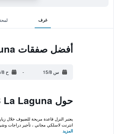
غرف
لمحة
أفضل صفقات B&B La Laguna
س 15/8
-
ح 16/8
حول B&B La Laguna
يعتبر النزل قاعدة مريحة للضيوف خلال زيارت
انترنت لاسلكي مجاني ، تأجير دراجات وشر
المزيد