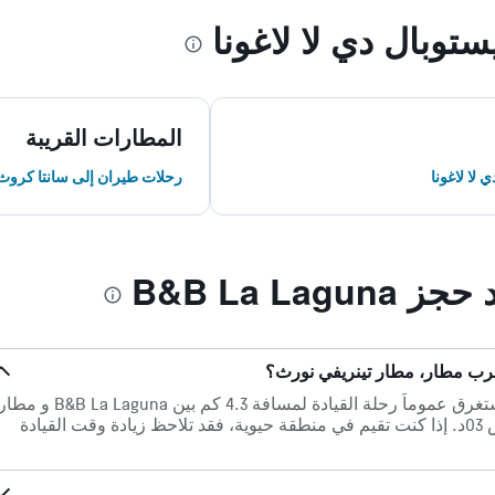
بال دي لا لاغونا
المطارات القريبة
لا لاغونا
رحلات طيران إلى سانتا كروث 
B&B La La
في حالة عدم وجود ازدحام مروري، تستغرق عموماً رحلة القيادة لمسافة 4.3 كم بين B&B La Laguna و 
تينريفي نورث (أقرب مطار) حوالي 0س 03د. إذا كنت تقيم في منطقة حيوية، فقد تلاحظ زيادة وقت القيادة