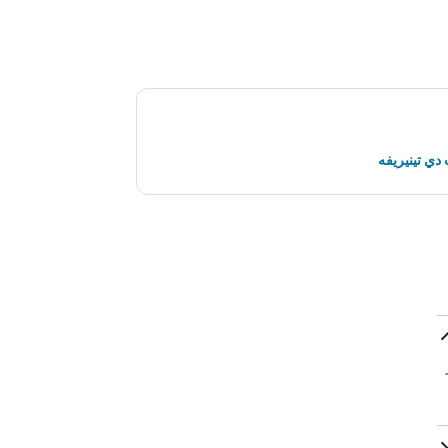
دي تينيريفه
مطار