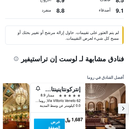
8.8
9.1
أصدقاء
منفرد
لم يتم العثور على تقييمات. حاول إزالة مرشح أو تغيير بحثك أو
مسح كل شيء لعرض التقييمات.
فنادق مشابهة لـ لوست إن تراستيفير
أفضل الفنادق في روما
إنتركونتاينينتال روم أمباسشياتوري بالاس باي آيتش جي
5 نجوم
ممتاز 8.9
Via Vittorio Veneto 62, روما, إيطاليا
0.0 كيلومتر عن وسط المدينة
1,687 ﷼
عرض
الصفقة