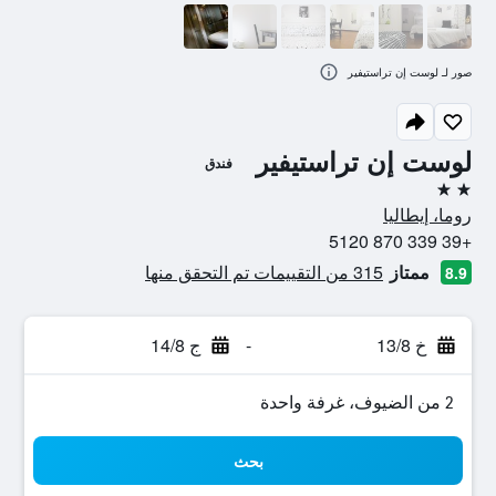
صور لـ لوست إن تراستيفير
لوست إن تراستيفير
فندق
2 نجمتين
روما، إيطاليا
+39 339 870 5120
ممتاز
315 من التقييمات تم التحقق منها
8.9
خ 13/8
-
ج 14/8
2 من الضيوف، غرفة واحدة
بحث