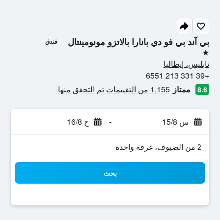
بي آند بي فو دي بانارا بالاتزو مونومينتال
فندق
نجمة واحدة
نابليس، إيطاليا
+39 331 213 6551
ممتاز
1,155 من التقييمات تم التحقق منها
8.6
س 15/8
-
ح 16/8
2 من الضيوف، غرفة واحدة
بحث