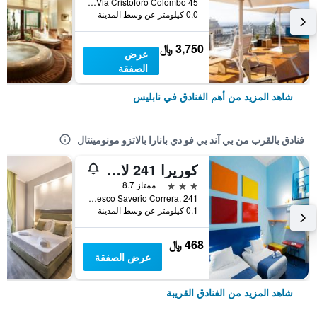
Via Cristoforo Colombo 45, نابليس, مقاطعة نابولي, إيطاليا
0.0 كيلومتر عن وسط المدينة
3,750 ﷼
عرض
الصفقة
شاهد المزيد من أهم الفنادق في نابليس
فنادق بالقرب من بي آند بي فو دي بانارا بالاتزو مونومينتال
كوريرا 241 لايف ستايل هوتل
3 نجوم
ممتاز 8.7
Via Francesco Saverio Correra, 241, نابليس, مقاطعة نابولي, إيطاليا
0.1 كيلومتر عن وسط المدينة
468 ﷼
عرض الصفقة
شاهد المزيد من الفنادق القريبة