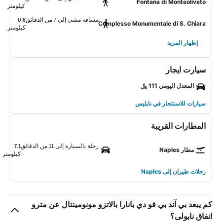
Fontana di Monteoliveto
كيلومتر
مسافة مشي إلى 7 من الدقائق
0.6
Complesso Monumentale di S. Chiara
كيلومتر
إظهار المزيد
سيارت ايجار
المعدل اليومي 111 ﷼
سيارات للاستئجار في نابليس
المطارات القريبة
رحلة بالسيارة إلى 11 من الدقائق
7.1
مطار Naples
كيلومتر
رحلات طيران إلى Naples
كم يبعد بي آند بي فو دي بانارا بالاتزو مونومينتال عن مترو
انفاق نابولى؟