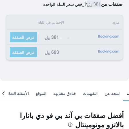
صفقات من
381 ﷼
/
أرخص سعر الليلة الواحدة
مزود
الإجمالي في الليلة
381 ﷼
عرض الصفقة
693 ﷼
عرض الصفقة
لمحة عن
التقييمات
فنادق مشابهة
الموقع
الأسئلة الشائعة
أفضل صفقات بي آند بي فو دي بانارا
بالاتزو مونومينتال