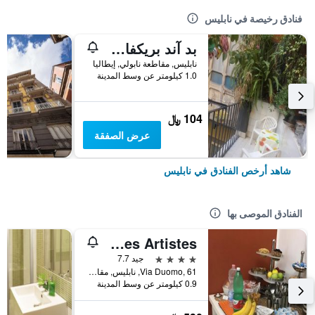
فنادق رخيصة في نابليس
بد آند بريكفاست ميراجليا
نابليس, مقاطعة نابولي, إيطاليا
1.0 كيلومتر عن وسط المدينة
104 ﷼
عرض الصفقة
شاهد أرخص الفنادق في نابليس
الفنادق الموصى بها
Hotel Des Artistes
4 نجوم
جيد 7.7
Via Duomo, 61, نابليس, مقاطعة نابولي, إيطاليا
0.9 كيلومتر عن وسط المدينة