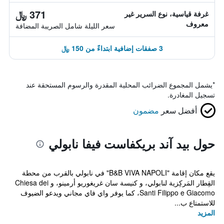
371 ﷼
غرفة قياسية، نوع السرير غير
معروف
سعر الليلة شامل الصريبة المضافة
3 صفقات إضافية ابتداءً من 150 ﷼
*
يشمل المجموع الضرائب المحلية المقدرة والرسوم المستحقة عند
تسجيل المغادرة.
أفضل سعر
مضمون
حول بيد آند بريكفاست فيفا نابولي
يقع مكان إقامة "B&B VIVA NAPOLI" في نابولي بالقرب من محطة
القِطار المَركِزية لنابولي، و كنيسة سان غريغوريو أرمينو، و Chiesa dei
Santi Filippo e Giacomo، كما يوفر واي فاي مجاني ويدعو الضيوف
للاستمتاع ب...
المزيد