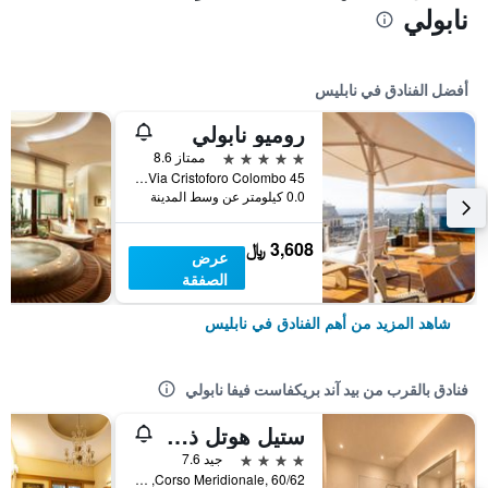
نابولي
أفضل الفنادق في نابليس
روميو نابولي
5 نجوم
ممتاز 8.6
Via Cristoforo Colombo 45, نابليس, مقاطعة نابولي, إيطاليا
0.0 كيلومتر عن وسط المدينة
3,608 ﷼
عرض
الصفقة
شاهد المزيد من أهم الفنادق في نابليس
فنادق بالقرب من بيد آند بريكفاست فيفا نابولي
ستيل هوتل ذا بيزنيست
4 نجوم
جيد 7.6
Corso Meridionale, 60/62, نابليس, مقاطعة نابولي, إيطاليا