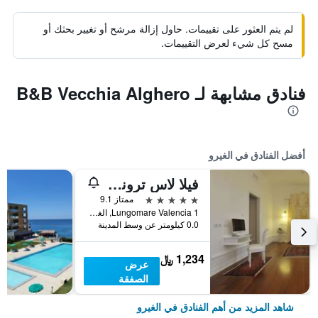
لم يتم العثور على تقييمات. حاول إزالة مرشح أو تغيير بحثك أو
مسح كل شيء لعرض التقييمات.
فنادق مشابهة لـ B&B Vecchia Alghero
أفضل الفنادق في الغيرو
فيلا لاس تروناس هوتل آند سبا
5 نجوم
ممتاز 9.1
Lungomare Valencia 1, الغيرو, سردينيا, إيطاليا
0.0 كيلومتر عن وسط المدينة
1,234 ﷼
عرض
الصفقة
شاهد المزيد من أهم الفنادق في الغيرو