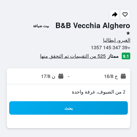
B&B Vecchia Alghero
بيت ضيافة
نجمة واحدة
الغيرو، إيطاليا
+39 347 145 1357
ممتاز
525 من التقييمات تم التحقق منها
9.1
ح 16/8
-
ن 17/8
2 من الضيوف، غرفة واحدة
بحث