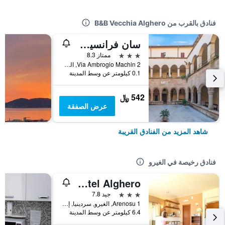
فنادق بالقرب من B&B Vecchia Alghero
سان فرانسيسكو هيريتيدج هوتل
3 نجوم
ممتاز 8.3
Via Ambrogio Machin 2, الغيرو, سردينيا, إيطاليا
0.1 كيلومتر عن وسط المدينة
542 ﷼
عرض الصفقة
شاهد المزيد من الفنادق القريبة
فنادق رخيصة في الغيرو
Garden Hotel Alghero
3 نجوم
جيد 7.8
Arenosu 1, الغيرو, سردينيا, إيطاليا
6.4 كيلومتر عن وسط المدينة