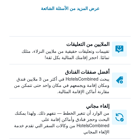
عرض المزيد من الأسئلة الشائعة
الملايين من التعليقات
تقييمات وتعليقات حقيقية من ملايين النزلاء، مثلك
تمامًا. احجز إقامتك المثالية بكل ثقة!
أفضل صفقات الفنادق
يبحث HotelsCombined في أكثر من 3 ملايين فندق
ومكان إقامة ويجمعهم في مكان واحد حتى تتمكن من
مقارنة أماكن الإقامة المثالية.
إلغاء مجاني
من الوارد أن تتغير الخطط — نتفهم ذلك. ولهذا يمكنك
البحث وحجز فنادق وأماكن إقامة على
HotelsCombined من وكالات السفر التي تقدم خدمة
الإلغاء المجاني