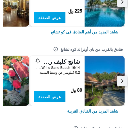
225 ﷼
عرض الصفقة
شاهد المزيد من أهم الفنادق في كو تشانغ
فنادق بالقرب من بان أونراك كوه تشانغ
شانج كليف ريزورت
16/14 Moo 4, White Sand Beach, كو تشانغ, تايلاند
0.2 كيلومتر عن وسط المدينة
89 ﷼
عرض الصفقة
شاهد المزيد من الفنادق القريبة