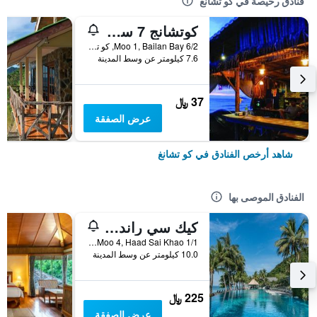
فنادق رخيصة في كو تشانغ
كوتشانج 7 سيفيو بنجالو
6/2 Moo 1, Bailan Bay, كو تشانغ, تايلاند
7.6 كيلومتر عن وسط المدينة
37 ﷼
عرض الصفقة
شاهد أرخص الفنادق في كو تشانغ
الفنادق الموصى بها
كيك سي راند ريزورت كو تشانج
1/1 Moo 4, Haad Sai Khao, كو تشانغ, تايلاند
10.0 كيلومتر عن وسط المدينة
225 ﷼
عرض الصفقة