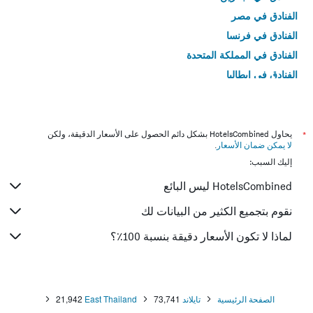
الفنادق في مصر
الفنادق في فرنسا
الفنادق في المملكة المتحدة
الفنادق في إيطاليا
الفنادق في تايلاند
*
يحاول HotelsCombined بشكل دائم الحصول على الأسعار الدقيقة، ولكن
لا يمكن ضمان الأسعار
.
إليك السبب:
HotelsCombined ليس البائع
نقوم بتجميع الكثير من البيانات لك
لماذا لا تكون الأسعار دقيقة بنسبة 100٪؟
الصفحة الرئيسية
تايلاند
73,741
East Thailand
21,942