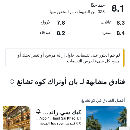
8.1
جيد جدًا
323 من التقييمات تم التحقق منها
7.8
8.3
عائلات
الأزواج
8.2
8.4
منفرد
أصدقاء
لم يتم العثور على تقييمات. حاول إزالة مرشح أو تغيير بحثك أو
مسح كل شيء لعرض التقييمات.
فنادق مشابهة لـ بان أونراك كوه تشانغ
أفضل الفنادق في كو تشانغ
كيك سي راند ريزورت كو تشانج
1/1 Moo 4, Haad Sai Khao, كو تشانغ, تايلاند
0.0 كيلومتر عن وسط المدينة