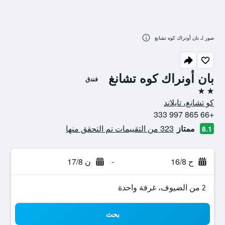
صور لـ بان أونراك كوه تشانغ
بان أونراك كوه تشانغ
فندق
2 نجمتين
كو تشانغ، تايلاند
+66 865 997 333
ممتاز
323 من التقييمات تم التحقق منها
8.1
ح 16/8
-
ن 17/8
2 من الضيوف، غرفة واحدة
بحث